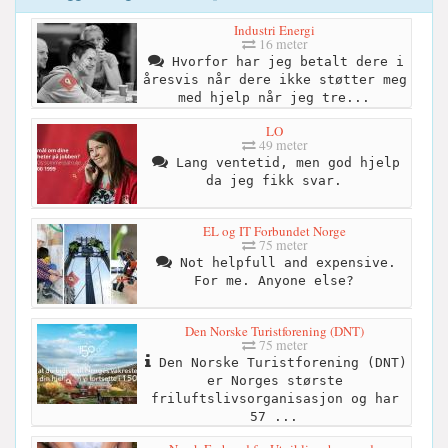
Industri Energi
16 meter
Hvorfor har jeg betalt dere i
åresvis når dere ikke støtter meg
med hjelp når jeg tre...
LO
49 meter
Lang ventetid, men god hjelp
da jeg fikk svar.
EL og IT Forbundet Norge
75 meter
Not helpfull and expensive.
For me. Anyone else?
Den Norske Turistforening (DNT)
75 meter
Den Norske Turistforening (DNT)
er Norges største
friluftslivsorganisasjon og har
57 ...