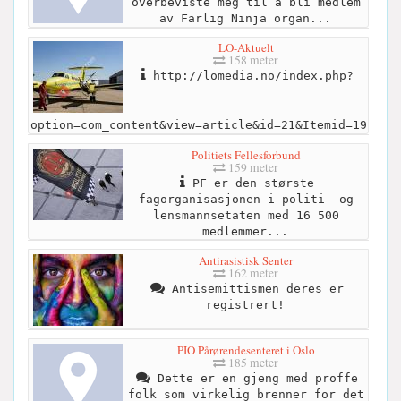
overbeviste meg til å bli medlem
av Farlig Ninja organ...
LO-Aktuelt
158 meter
http://lomedia.no/index.php?
option=com_content&view=article&id=21&Itemid=19
Politiets Fellesforbund
159 meter
PF er den største
fagorganisasjonen i politi- og
lensmannsetaten med 16 500
medlemmer...
Antirasistisk Senter
162 meter
Antisemittismen deres er
registrert!
PIO Pårørendesenteret i Oslo
185 meter
Dette er en gjeng med proffe
folk som virkelig brenner for det