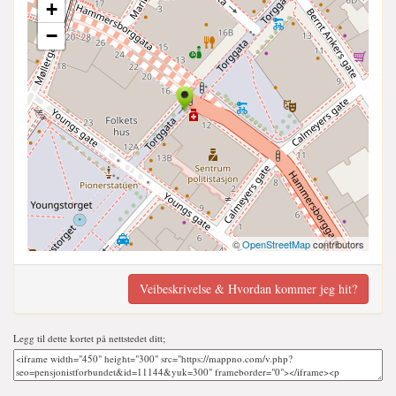
+
−
©
OpenStreetMap
contributors
Veibeskrivelse & Hvordan kommer jeg hit?
Legg til dette kortet på nettstedet ditt;