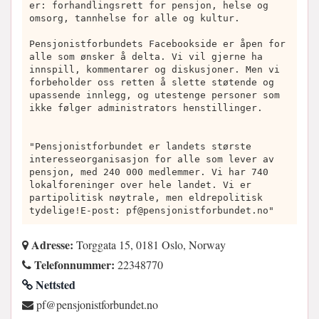
er: forhandlingsrett for pensjon, helse og
omsorg, tannhelse for alle og kultur.
Pensjonistforbundets Facebookside er åpen for
alle som ønsker å delta. Vi vil gjerne ha
innspill, kommentarer og diskusjoner. Men vi
forbeholder oss retten å slette støtende og
upassende innlegg, og utestenge personer som
ikke følger administrators henstillinger.
"Pensjonistforbundet er landets største
interesseorganisasjon for alle som lever av
pensjon, med 240 000 medlemmer. Vi har 740
lokalforeninger over hele landet. Vi er
partipolitisk nøytrale, men eldrepolitisk
tydelige!E-post:
pf@pensjonistforbundet.no
"
Adresse:
Torggata 15, 0181 Oslo, Norway
Telefonnummer:
22348770
Nettsted
on.tednubroftsinojsnep@fp