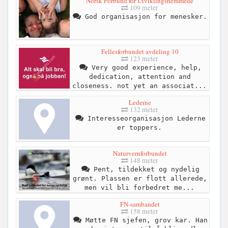
Norsk Forbund for Utviklingshemmede
109 meter
God organisasjon for menesker.
Fellesforbundet avdeling 10
123 meter
Very good experience, help,
dedication, attention and
closeness. not yet an associat...
Lederne
132 meter
Interesseorganisasjon Lederne
er toppers.
Naturvernforbundet
148 meter
Pent, tildekket og nydelig
grønt. Plassen er flott allerede,
men vil bli forbedret me...
FN-sambandet
158 meter
Møtte FN sjefen, grov kar. Han