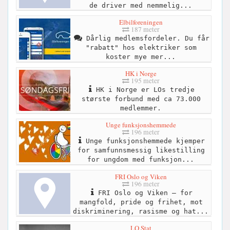
de driver med nemmelig...
Elbilforeningen
187 meter
Dårlig medlemsfordeler. Du får
"rabatt" hos elektriker som
koster mye mer...
HK i Norge
195 meter
HK i Norge er LOs tredje
største forbund med ca 73.000
medlemmer.
Unge funksjonshemmede
196 meter
Unge funksjonshemmede kjemper
for samfunnsmessig likestilling
for ungdom med funksjon...
FRI Oslo og Viken
196 meter
FRI Oslo og Viken – for
mangfold, pride og frihet, mot
diskriminering, rasisme og hat...
LO Stat