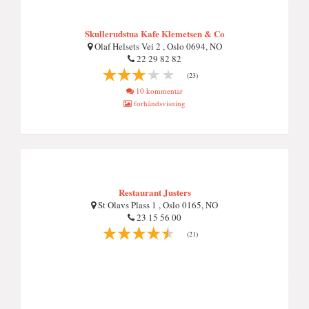
Skullerudstua Kafe Klemetsen & Co
Olaf Helsets Vei 2 , Oslo 0694, NO
22 29 82 82
(23)
10 kommentar
forhåndsvisning
Restaurant Justers
St Olavs Plass 1 , Oslo 0165, NO
23 15 56 00
(21)