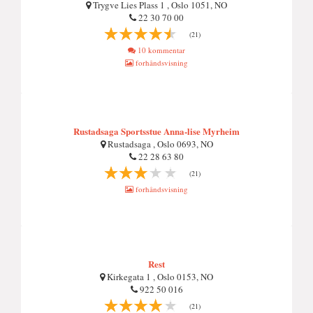
Trygve Lies Plass 1 , Oslo 1051, NO
22 30 70 00
(21)
10 kommentar
forhåndsvisning
Rustadsaga Sportsstue Anna-lise Myrheim
Rustadsaga , Oslo 0693, NO
22 28 63 80
(21)
forhåndsvisning
Rest
Kirkegata 1 , Oslo 0153, NO
922 50 016
(21)