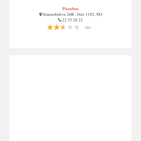
Pizzabua
Simensbråtvn 26B , Oslo 1182, NO
22 25 28 22
(21)