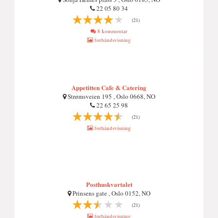
22 05 80 34
(21)
8 kommentar
forhåndsvisning
Appetitten Cafe & Catering
Strømsveien 195 , Oslo 0668, NO
22 65 25 98
(21)
forhåndsvisning
Posthuskvartalet
Prinsens gate , Oslo 0152, NO
(21)
forhåndsvisning