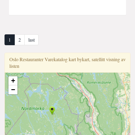
1
2
last
Oslo Restauranter Varekatalog kart bykart, satellitt visning av
listen
+
−