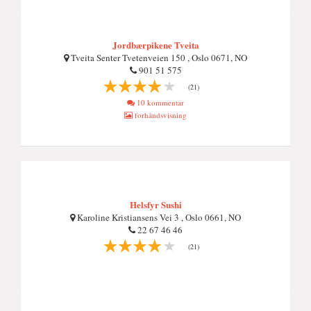
Jordbærpikene Tveita
Tveita Senter Tvetenveien 150 , Oslo 0671, NO
901 51 575
(21)
10 kommentar
forhåndsvisning
Helsfyr Sushi
Karoline Kristiansens Vei 3 , Oslo 0661, NO
22 67 46 46
(21)