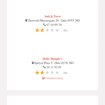
Sult & Tørst
Thorvald Meyersgate 26 , Oslo 0555, NO
67 10 99 70
(21)
Dolly Dimple's
Sjølyst Plass 5 , Oslo 0278, NO
24 11 92 01
(21)
forhåndsvisning