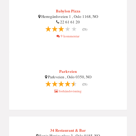
Babylon Pizza
Herregårdsveien 1 , Oslo 1168, NO
22 61 61 20
(21)
9 kommentar
Parkveien
Parkveien , Oslo 0350, NO
(21)
forhåndsvisning
34 Restaurant & Bar
Sonja Henies plass 3 , Oslo 0185, NO