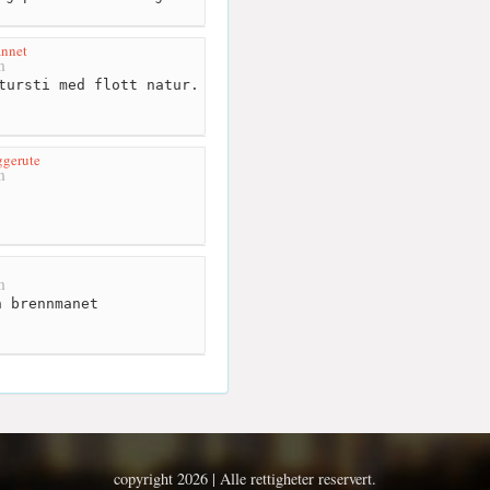
annet
m
tursti med flott natur.
ggerute
m
m
 brennmanet
copyright 2026 | Alle rettigheter reservert.