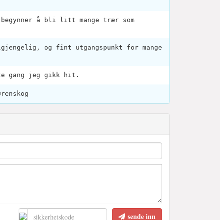
.
 begynner å bli litt mange trær som
lgjengelig, og fint utgangspunkt for mange
te gang jeg gikk hit.
ørenskog
sende inn