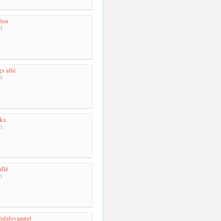
éen
m
s allé
m
ka
m
llé
m
idalsvannet