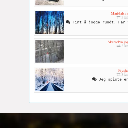
Maridalsv
3 k
Fint å jogge rundt. Har 
Akerselva jo
3 k
Frysja
3 k
Jeg spiste en