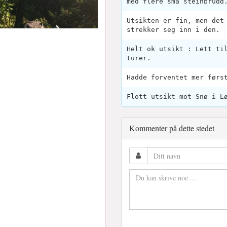
med flere små steinbrudd
Utsikten er fin, men det
strekker seg inn i den.
Helt ok utsikt : Lett ti
turer.
Hadde forventet mer førs
Flott utsikt mot Snø i L
Kommenter på dette stedet