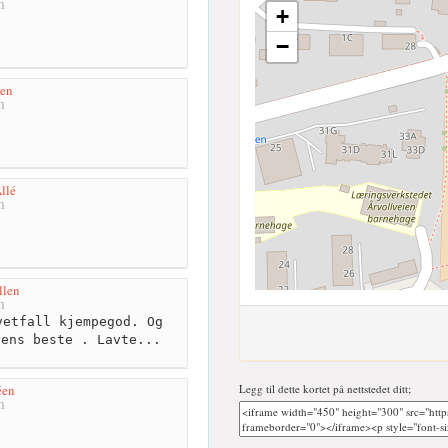
m
+
−
ken
m
llé
m
llen
m
etfall kjempegod. Og
yens beste . Lavte...
Legg til dette kortet på nettstedet ditt;
éen
m