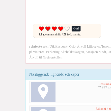
God
4.1
gjennomsnittlig /
21
folk stemte.
relaterte søk:
Utkikkspunkt Oslo, Årvoll Lilloseter, Turomr
på vinteren, Parkering Akebakkeskogen, Alnsjøen rundt, Uts
Årvoll til Grefsenkollen
Nærliggende lignende selskaper
Refstad a
977 me
Riksvei 4 ti