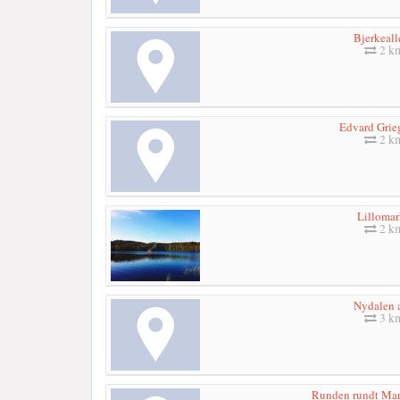
Bjerkeall
2 k
Edvard Grieg
2 k
Lillomar
2 k
Nydalen a
3 k
Runden rundt Mar