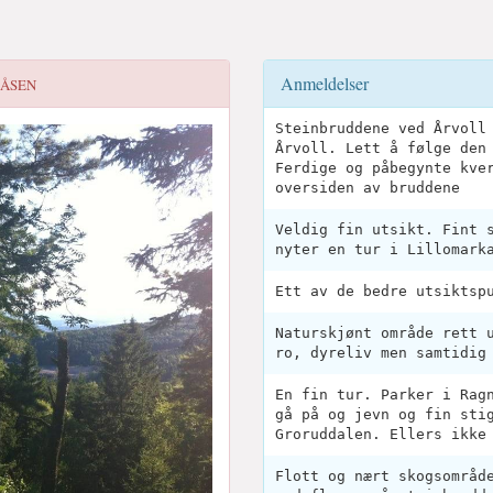
Anmeldelser
ÅSEN
Steinbruddene ved Årvoll
Årvoll. Lett å følge den
Ferdige og påbegynte kve
oversiden av bruddene
Veldig fin utsikt. Fint 
nyter en tur i Lillomark
Ett av de bedre utsiktsp
Naturskjønt område rett 
ro, dyreliv men samtidig
En fin tur. Parker i Rag
gå på og jevn og fin sti
Groruddalen. Ellers ikke
Flott og nært skogsområd