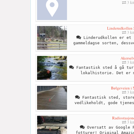
3 k
Linderudkollen 
3 k
Linderudkollen er et 
gammeldagse sorten, dessv
Akersel
3 k
Fantastisk sted å gå tur
lokalhistorie. Det er 
Bølgeveien i 
3 k
Fantastisk sted, store
vedlikeholdt, gode tjene
Radiostasjon
3 k
Oversatt av Google F
fotturer! Original Amazi