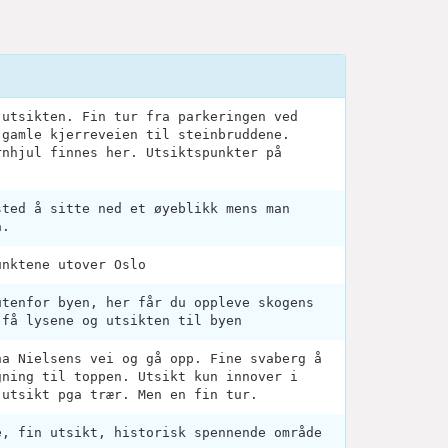
 utsikten. Fin tur fra parkeringen ved
 gamle kjerreveien til steinbruddene.
rnhjul finnes her. Utsiktspunkter på
sted å sitte ned et øyeblikk mens man
a.
unktene utover Oslo
utenfor byen, her får du oppleve skogens
 få lysene og utsikten til byen
na Nielsens vei og gå opp. Fine svaberg å
gning til toppen. Utsikt kun innover i
 utsikt pga trær. Men en fin tur.
e, fin utsikt, historisk spennende område