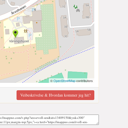
©
OpenStreetMap
contributors
Veibeskrivelse & Hvordan kommer jeg hit?