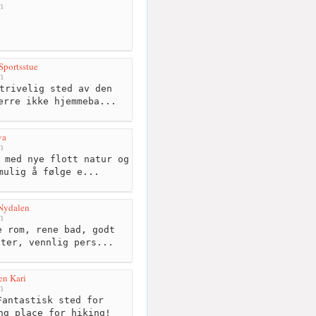
m
Sportsstue
m
trivelig sted av den
erre ikke hjemmeba...
va
m
 med nye flott natur og
mulig å følge e...
Nydalen
m
 rom, rene bad, godt
ster, vennlig pers...
en Kari
m
antastisk sted for
ng place for hiking!