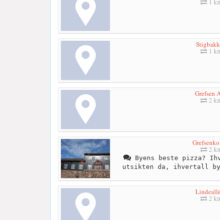
1 k
Stigbak
1 k
Grefsen A
2 k
Grefsenko
2 k
Byens beste pizza? Ihv
utsikten da, ihvertall b
Lindeall
2 k