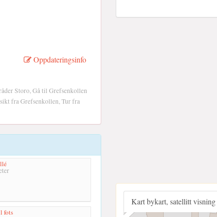
Oppdateringsinfo
åder Storo, Gå til Grefsenkollen
ikt fra Grefsenkollen, Tur fra
llé
ter
Kart bykart, satellitt visning
l fots