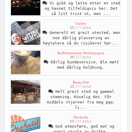
Vi gikk og lette etter et sted
og havnet tilfeldigvis her. Det
så litt trist ut, men ...
Gatsby
337 meter
Generelt et greit utested, men
noe dårlig plassering av
høytalere så du risikerer hør...
Kaffebrenneriet Stortingsgata
337 meter
Dårlig kundeservice. Ble møtt
med dårlig holdning.
Burns Pub
337 meter
Helt greit sted og gammel
stemning. Koselig det. Får
middels stjerner fra meg pga.
li...
Dockside
355 meter
God atmosfære, god mat og
greit utvalg av drikke.