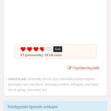
God
3.7
gjennomsnittlig /
21
folk stemte.
Oppdateringsinfo
relaterte søk:
stravinsky movie, igor stravinskij komposisjoner,
stravinsky oslo, vårofferet, stravinsky clothes, ildfuglen, stravinsky
rite of spring, stravinsky riot
Nærliggende lignende selskaper