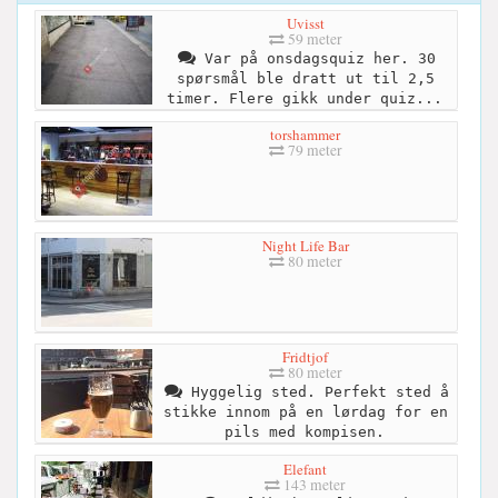
Uvisst
59 meter
Var på onsdagsquiz her. 30
spørsmål ble dratt ut til 2,5
timer. Flere gikk under quiz...
torshammer
79 meter
Night Life Bar
80 meter
Fridtjof
80 meter
Hyggelig sted. Perfekt sted å
stikke innom på en lørdag for en
pils med kompisen.
Elefant
143 meter