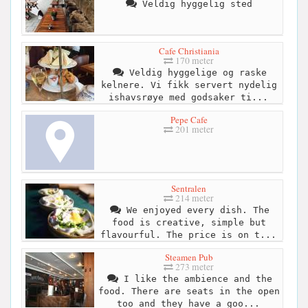
Veldig hyggelig sted
Cafe Christiania
170 meter
Veldig hyggelige og raske
kelnere. Vi fikk servert nydelig
ishavsrøye med godsaker ti...
Pepe Cafe
201 meter
Sentralen
214 meter
We enjoyed every dish. The
food is creative, simple but
flavourful. The price is on t...
Steamen Pub
273 meter
I like the ambience and the
food. There are seats in the open
too and they have a goo...