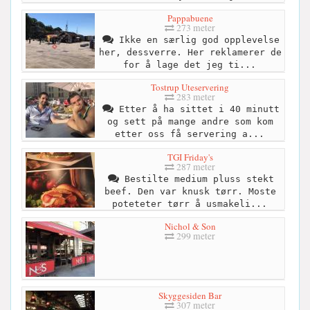
Pappabuene
273 meter
Ikke en særlig god opplevelse
her, dessverre. Her reklamerer de
for å lage det jeg ti...
Tostrup Uteservering
283 meter
Etter å ha sittet i 40 minutt
og sett på mange andre som kom
etter oss få servering a...
TGI Friday's
287 meter
Bestilte medium pluss stekt
beef. Den var knusk tørr. Moste
poteteter tørr å usmakeli...
Nichol & Son
299 meter
Skyggesiden Bar
307 meter