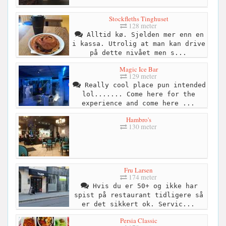
Stockfleths Tinghuset
128 meter
Alltid kø. Sjelden mer enn en
i kassa. Utrolig at man kan drive
på dette nivået men s...
Magic Ice Bar
129 meter
Really cool place pun intended
lol....... Come here for the
experience and come here ...
Hambro's
130 meter
Fru Larsen
174 meter
Hvis du er 50+ og ikke har
spist på restaurant tidligere så
er det sikkert ok. Servic...
Persia Classic