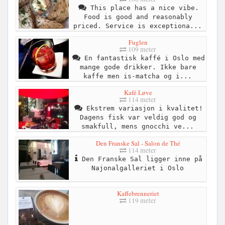
This place has a nice vibe.
Food is good and reasonably
priced. Service is exceptiona...
Fuglen
109 meter
En fantastisk kaffé i Oslo med
mange gode drikker. Ikke bare
kaffe men is-matcha og i...
Kafé Løve
114 meter
Ekstrem variasjon i kvalitet!
Dagens fisk var veldig god og
smakfull, mens gnocchi ve...
Den Franske Sal - Salon de Thé
114 meter
Den Franske Sal ligger inne på
Najonalgalleriet i Oslo
Kaffebrenneriet
119 meter