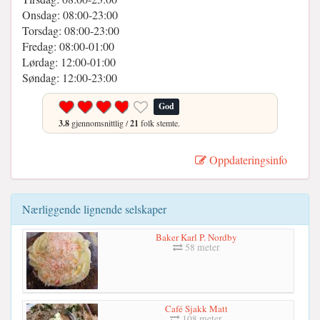
Onsdag: 08:00-23:00
Torsdag: 08:00-23:00
Fredag: 08:00-01:00
Lørdag: 12:00-01:00
Søndag: 12:00-23:00
God
3.8
gjennomsnittlig /
21
folk stemte.
Oppdateringsinfo
Nærliggende lignende selskaper
Baker Karl P. Nordby
58 meter
Café Sjakk Matt
108 meter