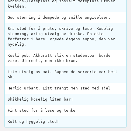
arbeids-/leseplass og sosialt møteplass utover
kvelden.
God stemning i dempede og snille omgivelser.
Bra sted for å prate, skrive og lese. Koselig
stemning, artig utvalg av drikke. En ekte
forfatter i bare. Prøvde dagens suppe, den var
nydelig.
Kosli pub. Akkuratt slik en studentbar burde
være. Uformell, men ikke brun.
Lite utvalg av mat. Suppen de serverte var helt
ok.
Herlig urbant. Litt trangt men sted med sjel
Skikkelig koselig liten bar!
Fint sted for å lese og tenke
Kult og hyggelig sted!