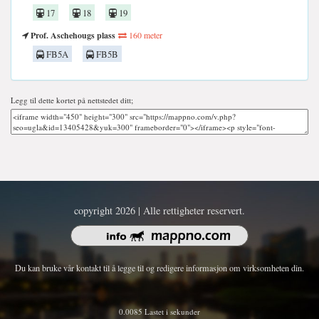
17
18
19
Prof. Aschehougs plass
160 meter
FB5A
FB5B
Legg til dette kortet på nettstedet ditt;
copyright 2026 | Alle rettigheter reservert.
Du kan bruke vår kontakt til å legge til og redigere informasjon om virksomheten din.
0.0085 Lastet i sekunder