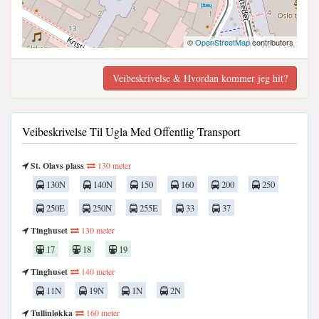
©
OpenStreetMap
contributors
Veibeskrivelse & Hvordan kommer jeg hit?
Veibeskrivelse Til Ugla Med Offentlig Transport
St. Olavs plass
130 meter
130N
140N
150
160
200
250
250E
250N
255E
33
37
Tinghuset
130 meter
17
18
19
Tinghuset
140 meter
11N
19N
1N
2N
Tullinløkka
160 meter