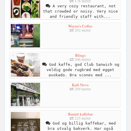
178 meter
A very cozy restaurant, not
that crowded or noisy. Very nice
and friendly staff with...
Wayne's Coffee
202 meter
Blings
206 meter
God kaffe, god Club Sanwich og
veldig gode rugbrød med egget
avokado. Bra scones med ...
Kafé Nova
209 meter
Barratt kaffebar
225 meter
God og billig kaffebar, med
bra utvalg bakverk. Har også