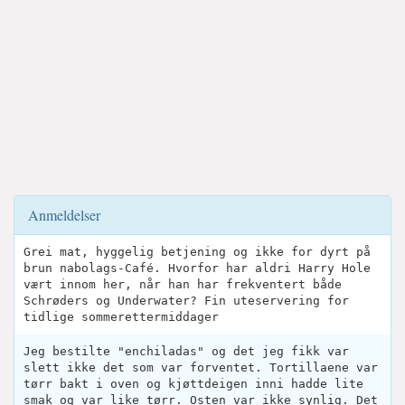
Anmeldelser
Grei mat, hyggelig betjening og ikke for dyrt på
brun nabolags-Café. Hvorfor har aldri Harry Hole
vært innom her, når han har frekventert både
Schrøders og Underwater? Fin uteservering for
tidlige sommerettermiddager
Jeg bestilte "enchiladas" og det jeg fikk var
slett ikke det som var forventet. Tortillaene var
tørr bakt i oven og kjøttdeigen inni hadde lite
smak og var like tørr. Osten var ikke synlig. Det