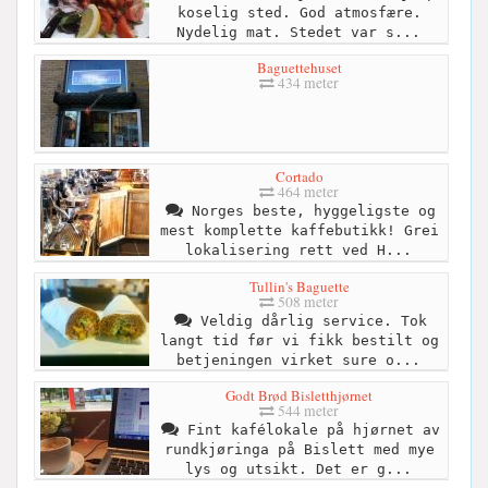
koselig sted. God atmosfære.
Nydelig mat. Stedet var s...
Baguettehuset
434 meter
Cortado
464 meter
Norges beste, hyggeligste og
mest komplette kaffebutikk! Grei
lokalisering rett ved H...
Tullin's Baguette
508 meter
Veldig dårlig service. Tok
langt tid før vi fikk bestilt og
betjeningen virket sure o...
Godt Brød Bisletthjørnet
544 meter
Fint kafélokale på hjørnet av
rundkjøringa på Bislett med mye
lys og utsikt. Det er g...