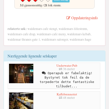
3.1
gjennomsnittlig /
21
folk stemte.
Oppdateringsinfo
relaterte søk:
waldemars cafe stengt, waldemars lillestrøm,
waldemars cafe drap, waldemars cafe meny, waldemars kebab,
waldemar thranes gate 1, waldemars salonger, waldemars hage
Nærliggende lignende selskaper
Underwater Pub
36 meter
Operapub er fabelaktig!
Bystyret tok feil da de
torpederte dette fantastiske
tilbudet...
Kaffebrenneriet
48 meter