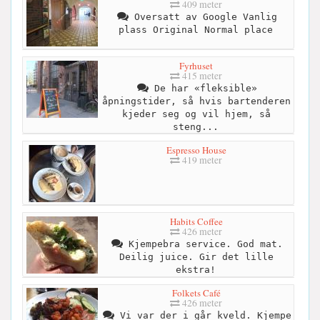
409 meter
Oversatt av Google Vanlig
plass Original Normal place
Fyrhuset
415 meter
De har «fleksible»
åpningstider, så hvis bartenderen
kjeder seg og vil hjem, så
steng...
Espresso House
419 meter
Habits Coffee
426 meter
Kjempebra service. God mat.
Deilig juice. Gir det lille
ekstra!
Folkets Café
426 meter
Vi var der i går kveld. Kjempe