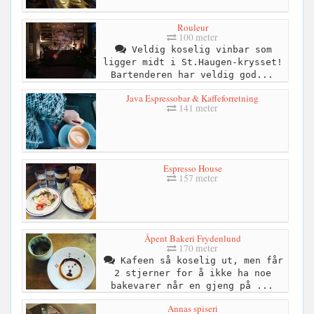
Rouleur
100 meter
Veldig koselig vinbar som
ligger midt i St.Haugen-krysset!
Bartenderen har veldig god...
Java Espressobar & Kaffeforretning
141 meter
Espresso House
157 meter
Åpent Bakeri Frydenlund
170 meter
Kafeen så koselig ut, men får
2 stjerner for å ikke ha noe
bakevarer når en gjeng på ...
Annas spiseri