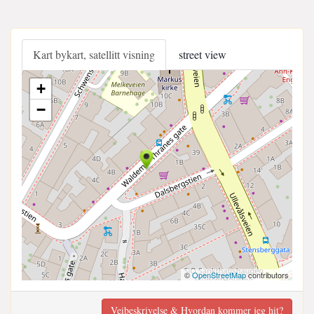
Kart bykart, satellitt visning
street view
+
−
©
OpenStreetMap
contributors
Veibeskrivelse & Hvordan kommer jeg hit?