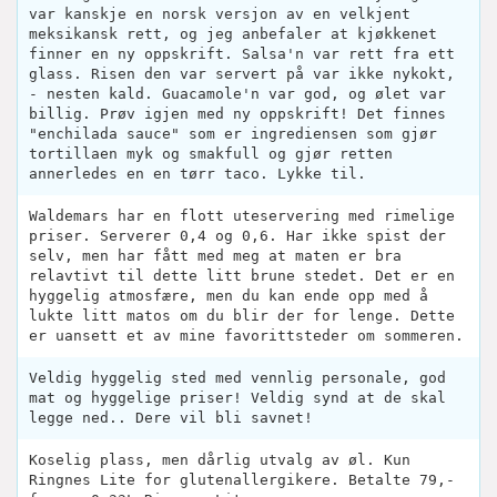
var kanskje en norsk versjon av en velkjent
meksikansk rett, og jeg anbefaler at kjøkkenet
finner en ny oppskrift. Salsa'n var rett fra ett
glass. Risen den var servert på var ikke nykokt,
- nesten kald. Guacamole'n var god, og ølet var
billig. Prøv igjen med ny oppskrift! Det finnes
"enchilada sauce" som er ingrediensen som gjør
tortillaen myk og smakfull og gjør retten
annerledes en en tørr taco. Lykke til.
Waldemars har en flott uteservering med rimelige
priser. Serverer 0,4 og 0,6. Har ikke spist der
selv, men har fått med meg at maten er bra
relavtivt til dette litt brune stedet. Det er en
hyggelig atmosfære, men du kan ende opp med å
lukte litt matos om du blir der for lenge. Dette
er uansett et av mine favorittsteder om sommeren.
Veldig hyggelig sted med vennlig personale, god
mat og hyggelige priser! Veldig synd at de skal
legge ned.. Dere vil bli savnet!
Koselig plass, men dårlig utvalg av øl. Kun
Ringnes Lite for glutenallergikere. Betalte 79,-