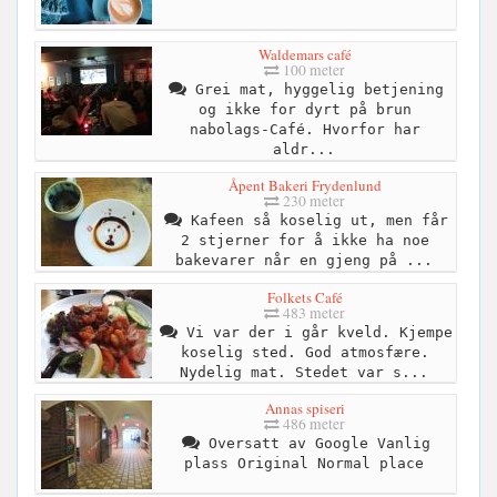
Waldemars café
100 meter
Grei mat, hyggelig betjening
og ikke for dyrt på brun
nabolags-Café. Hvorfor har
aldr...
Åpent Bakeri Frydenlund
230 meter
Kafeen så koselig ut, men får
2 stjerner for å ikke ha noe
bakevarer når en gjeng på ...
Folkets Café
483 meter
Vi var der i går kveld. Kjempe
koselig sted. God atmosfære.
Nydelig mat. Stedet var s...
Annas spiseri
486 meter
Oversatt av Google Vanlig
plass Original Normal place