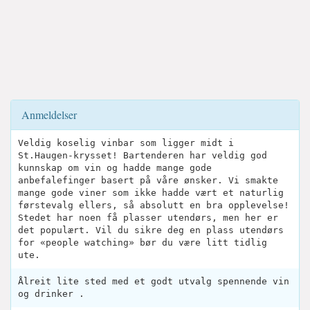
Anmeldelser
Veldig koselig vinbar som ligger midt i
St.Haugen-krysset! Bartenderen har veldig god
kunnskap om vin og hadde mange gode
anbefalefinger basert på våre ønsker. Vi smakte
mange gode viner som ikke hadde vært et naturlig
førstevalg ellers, så absolutt en bra opplevelse!
Stedet har noen få plasser utendørs, men her er
det populært. Vil du sikre deg en plass utendørs
for «people watching» bør du være litt tidlig
ute.
Ålreit lite sted med et godt utvalg spennende vin
og drinker .