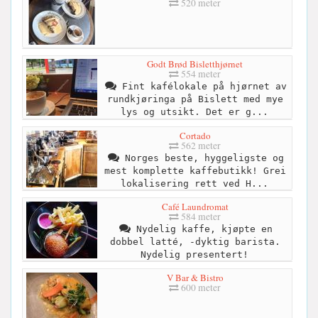
520 meter
Godt Brød Bisletthjørnet
554 meter
Fint kafélokale på hjørnet av
rundkjøringa på Bislett med mye
lys og utsikt. Det er g...
Cortado
562 meter
Norges beste, hyggeligste og
mest komplette kaffebutikk! Grei
lokalisering rett ved H...
Café Laundromat
584 meter
Nydelig kaffe, kjøpte en
dobbel latté, -dyktig barista.
Nydelig presentert!
V Bar & Bistro
600 meter