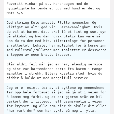
Favoritt vinbar på st. Hanshaugen med de
hyggeligste bartendere. Lov med hund er det og
Mat: 5/5
God steming Kule ansatte Flotte mennesker Og
viktigst av alt: god vin. Barnevennlighet: Hvis
du vil at barnet ditt skal få et fint og sunt syn
på alkohol og hvordan norsk uteliv kan være så
kan du ta dem med hit. Tilrettelagt for personer
i rullestol: Lokalet har mulighet for å komme inn
med rullestol/rullator men toalettet er dessverre
i toppen av noen bratte trapper.
Slår aldri feil når jeg er her, elendig service
og sist var bartenderen borte fra baren i mange
minutter i strekk. Ellers koselig sted, hvis du
gidder å holde ut med mangelfull service.
Jeg er offesielt lei av at syklene og menneskene
tar opp hele fortauet så jeg må gå ut i veien for
å komme meg forbi. Og at det gjerne står en bil
parkert der i tillegg, helt usansynelig i veien
for krysset. Og alle som sier de skulle dit eller
"har vært der" som har sykla på meg i fylla.