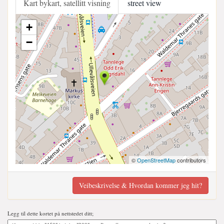
Kart bykart, satellitt visning
street view
+
−
©
OpenStreetMap
contributors
Veibeskrivelse & Hvordan kommer jeg hit?
Legg til dette kortet på nettstedet ditt;