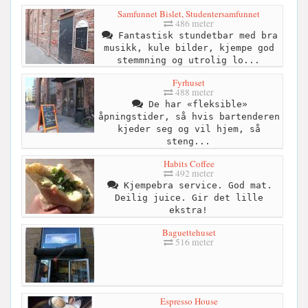
Samfunnet Bislet, Studentersamfunnet
486 meter
Fantastisk stundetbar med bra
musikk, kule bilder, kjempe god
stemmning og utrolig lo...
Fyrhuset
488 meter
De har «fleksible»
åpningstider, så hvis bartenderen
kjeder seg og vil hjem, så
steng...
Habits Coffee
492 meter
Kjempebra service. God mat.
Deilig juice. Gir det lille
ekstra!
Baguettehuset
516 meter
Espresso House