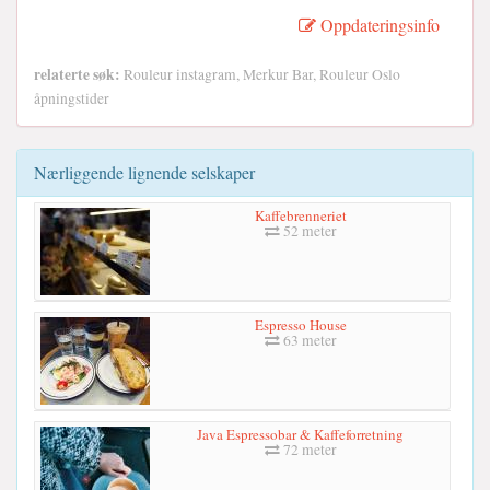
Oppdateringsinfo
relaterte søk:
Rouleur instagram, Merkur Bar, Rouleur Oslo
åpningstider
Nærliggende lignende selskaper
Kaffebrenneriet
52 meter
Espresso House
63 meter
Java Espressobar & Kaffeforretning
72 meter