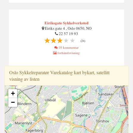
Eiriksgate Sykkelverksted
Eiriks gate 4 , Oslo 0650, NO
22 57 19 93
(24)
10 kommentar
forhåndsvisning
Oslo Sykkelreparatør Varekatalog kart bykart, satellitt
visning av listen
+
−