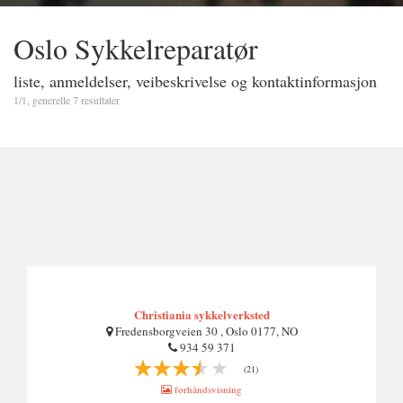
Oslo Sykkelreparatør
liste, anmeldelser, veibeskrivelse og kontaktinformasjon
1/1, generelle 7 resultater
Christiania sykkelverksted
Fredensborgveien 30 , Oslo 0177, NO
934 59 371
(21)
forhåndsvisning