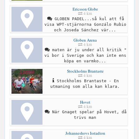
Ericsson Globe
4 km
GLOBEN PADEL...så kul att få
visa WPT-stjärnorna Gonzálo Rubio
och Joseda Sánchez vär...
Globen Arena
4 km
maten är ju under all kritik "
vi bor i Sverige och kan inte ens
köpa en varmko...
Stockholms Brantaste
4 km
Stockholms Brantaste - En
utmaning som alla kan klara.
Hovet
4 km
När Gnaget spelar på Hovet, då
trivs man
Johanneshovs Isstadion
4 km