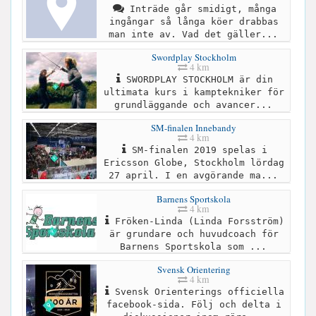
Inträde går smidigt, många
ingångar så långa köer drabbas
man inte av. Vad det gäller...
Swordplay Stockholm
4 km
SWORDPLAY STOCKHOLM är din
ultimata kurs i kamptekniker för
grundläggande och avancer...
SM-finalen Innebandy
4 km
SM-finalen 2019 spelas i
Ericsson Globe, Stockholm lördag
27 april. I en avgörande ma...
Barnens Sportskola
4 km
Fröken-Linda (Linda Forsström)
är grundare och huvudcoach för
Barnens Sportskola som ...
Svensk Orientering
4 km
Svensk Orienterings officiella
facebook-sida. Följ och delta i