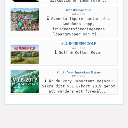
diskussioner inom röre...
svenskalopare.se
4 km
Svenska löpare samlar alla
Godkända lopp,
friidrottsföreningarnas
löpargrupper och ti...
ALL IN GREEN GOLF
4 km
Golf & Kultur Resor
V.I.B - Very Important Bajare
4 km
Är du Very Important Bajare?
Säkra ditt V.I.B-kort 2019 genom
att värdera ett föremål...