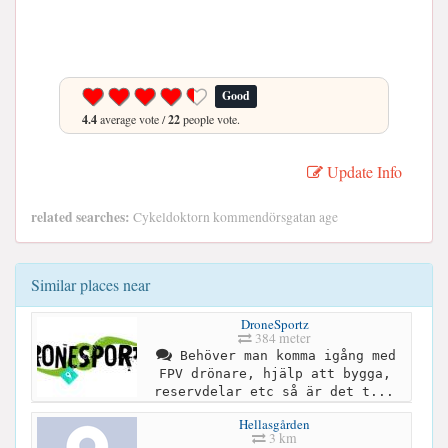
Good
4.4
average vote /
22
people vote.
Update Info
related searches:
Cykeldoktorn kommendörsgatan age
Similar places near
DroneSportz
384 meter
Behöver man komma igång med
FPV drönare, hjälp att bygga,
reservdelar etc så är det t...
Hellasgården
3 km