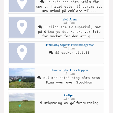
En skön oas nära Sthlm för
sport, fritid eller långpromenad.
Bra utbud på enklare til...
Tele2 Arena
3 km
Curling som AW superkul, mat
på O'Learys det kanske var lite
för mycket för dom att g...
Hammarbyhöjdens Fritidsträdgårdar
3 km
Så vacker plats!!
Hammarbybacken - Toppen
4 km
Kul med skidåkning nära stan.
Fina vyer över Stockhom
Golfpar
4 km
Uthyrning av golfutrustning