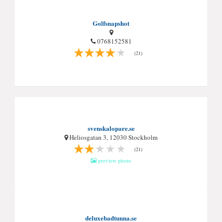
Golfsnapshot
0768152581
(21)
svenskalopare.se
Heliosgatan 3, 12030 Stockholm
(21)
preview photo
deluxebadtunna.se