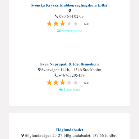
Svenska Kryssarklubben seglingskurs kölbåt
070 644 02 03
(21)
preview photo
Svea Naprapati & Idrottsmedicin
Sveavägen 141b, 11346 Stockholm
+46763205439
(21)
1 comment
Höglundabadet
Höglundavägen 25-27, Höglundabadet, 137 66 Jordbro