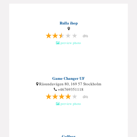
Rulla ihop
(21)
preview photo
Game Changer UF
Råsundavägen 80, 169 57 Stockholm
+46769351118
(21)
preview photo
Golfpar