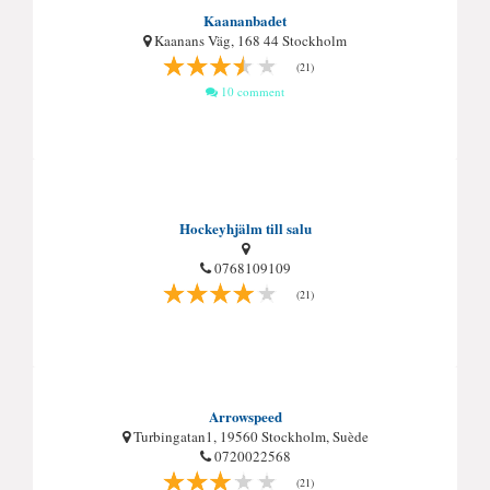
Kaananbadet
Kaanans Väg, 168 44 Stockholm
(21)
10 comment
Hockeyhjälm till salu
0768109109
(21)
Arrowspeed
Turbingatan1, 19560 Stockholm, Suède
0720022568
(21)