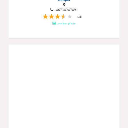
+46734247491
(21)
preview photo