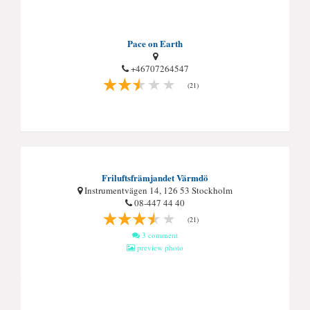
Pace on Earth
+46707264547
(21)
Friluftsfrämjandet Värmdö
Instrumentvägen 14, 126 53 Stockholm
08-447 44 40
(21)
3 comment
preview photo