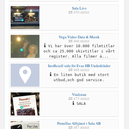
Sala Livs
450 meter
Vega Video Data & Musik
466 meter
Vi har över 10.000 filmtitlar
och ca 25.000 skivtitlar i vårt
register. Alla filmer ä...
Inofficiell sida för Evas HB Underkläder
468 meter
En liten butik med stort
utbud,och god service.
Vinlistan
473 meter
SALA
Pernillas Alltjänst i Sala AB
487 meter