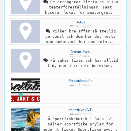
De arrangerar flertalet olika
teaterföreställningar, samt
huserar lokal för amatörgru...
Bokia
413 meter
Vilken bra affär så trevlig
personal och dom har det mesta
man söker,och har dom inte...
Gerens Mek
430 meter
Få saker fixas och har alltid
tid, man blir inte besviken.
Fernströms eftr.
441 meter
Sportfiske AVD
446 meter
Sportfiskebutik i Sala. Vi
säljer sportfiske prylar för
modernt fiske. Sportfiske avd...