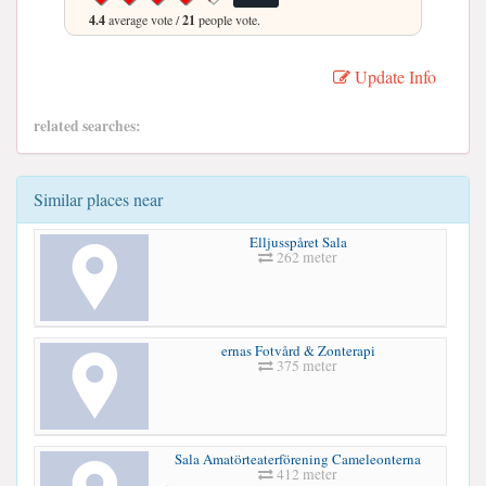
4.4
average vote /
21
people vote.
Update Info
related searches:
Similar places near
Elljusspåret Sala
262 meter
ernas Fotvård & Zonterapi
375 meter
Sala Amatörteaterförening Cameleonterna
412 meter