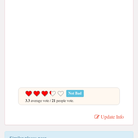
Not Bad
3.3
average vote /
21
people vote.
Update Info
Similar places near