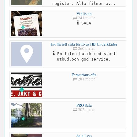
register. Alla filmer ä...
Vinlistan
241 meter
SALA
Inofficiell sida för Evas HB Underkläder
260 meter
En liten butik med stort
utbud,och god service.
Fernströms eftr.
281 meter
PRO Sala
302 meter
Sala Livs