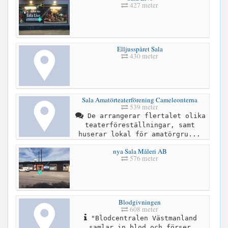
427 meter
Elljusspåret Sala
430 meter
Sala Amatörteaterförening Cameleonterna
539 meter
De arrangerar flertalet olika
teaterföreställningar, samt
huserar lokal för amatörgru...
nya Sala Måleri AB
576 meter
Blodgivningen
608 meter
"Blodcentralen Västmanland
samlar in blod och förser