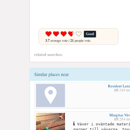
Good
3.7
average vote /
21
people vote.
related searches:
Similar places near
Resident Lenn
249 me
Margitas Väv
284 me
Väver i oväntade materi
garner till vävarna, tov