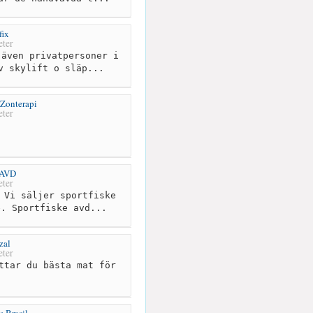
fix
ter
även privatpersoner i
v skylift o släp...
 Zonterapi
ter
 AVD
ter
 Vi säljer sportfiske
e. Sportfiske avd...
zal
ter
ttar du bästa mat för
 Brasil