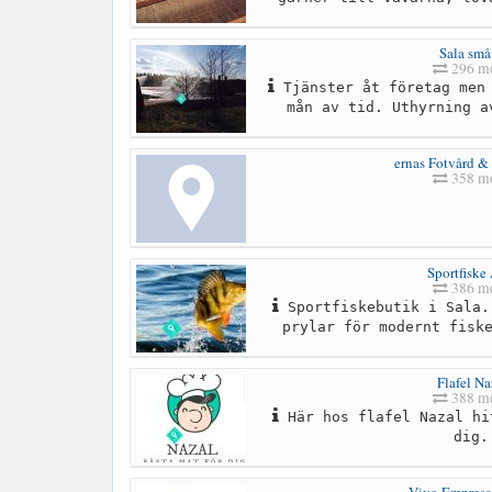
Sala små
296 me
Tjänster åt företag men 
mån av tid. Uthyrning a
ernas Fotvård &
358 me
Sportfiske
386 me
Sportfiskebutik i Sala.
prylar för modernt fisk
Flafel Na
388 me
Här hos flafel Nazal hi
dig.
Vivo Empresas