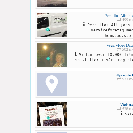
Pernillas Alltjän
499 me
Pernillas Alltjänst
serviceföretag me
hemstäd,sto
Vega Video Dat
502 me
Vi har över 10.000 film
skivtitlar i vårt regist
Elljusspåre
527 me
Vinlist
538 me
SAL