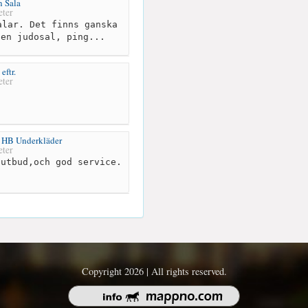
n Sala
ter
lar. Det finns ganska
 en judosal, ping...
eftr.
ter
as HB Underkläder
ter
utbud,och god service.
Copyright 2026 | All rights reserved.