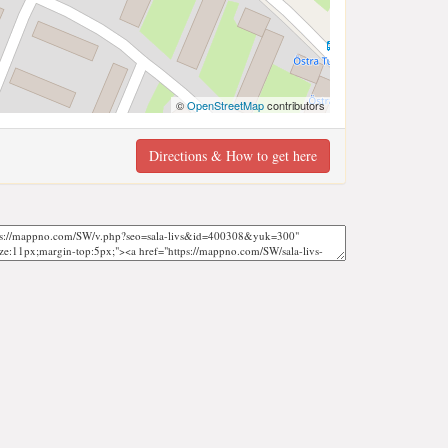
©
OpenStreetMap
contributors
Directions & How to get here