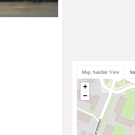
Map, Satellite View
St
+
−