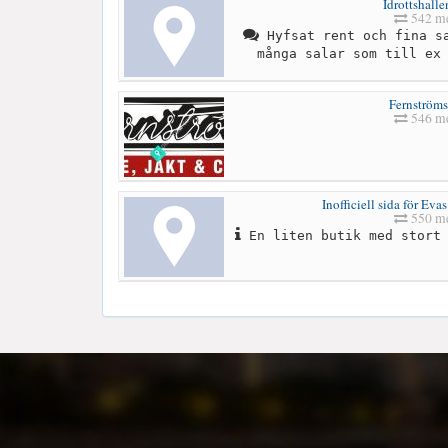
Idrottshalle
542 me
Hyfsat rent och fina sa
många salar som till ex
Fernströms 
546 me
Inofficiell sida för Ev
550 me
En liten butik med stort 