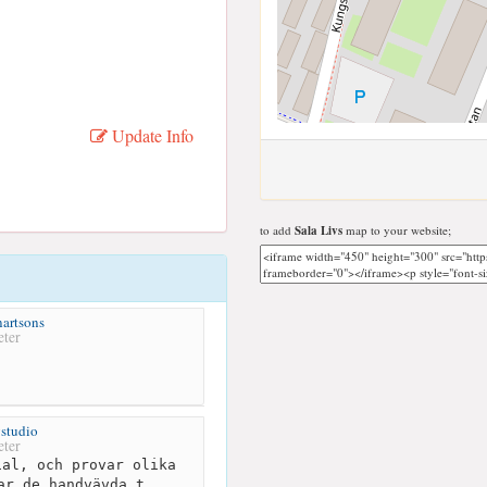
Update Info
to add
Sala Livs
map to your website;
artsons
ter
studio
ter
al, och provar olika
ar de handvävda t...