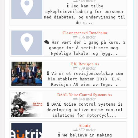
545 meter
Jeg kan tilby
sykepleieveiledning for personer
med diabetes, og undervisning til
de s...
Glasspaper avd Trondheim
736 meter
Har vært der 1 gang på kurs, 2
ganger for å sertifisere meg.
Nydelige lokaler og hygg...
E.K. Revisjon As
739 meter
Vi er et revisjonsselskap som
ble etablert høsten 2018. E.K.
Revisjon AS eies av Inge...
DAAL Noise Control Systems As
848 meter
DAAL Noise Control Systems is
developing active noise control
solutions for motorcycl...
Aiutrix
872 meter
We believe in making