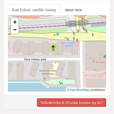
Kart bykart, satellitt visning
street view
+
−
©
OpenStreetMap
contributors
Veibeskrivelse & Hvordan kommer jeg hit?