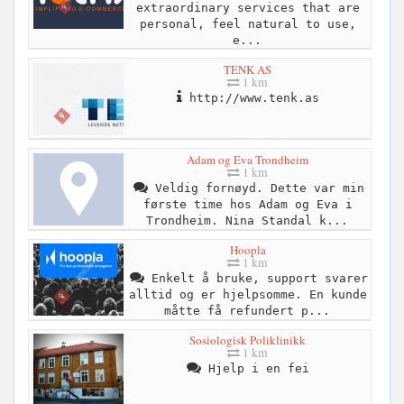
extraordinary services that are
personal, feel natural to use,
e...
TENK AS
1 km
http://www.tenk.as
Adam og Eva Trondheim
1 km
Veldig fornøyd. Dette var min
første time hos Adam og Eva i
Trondheim. Nina Standal k...
Hoopla
1 km
Enkelt å bruke, support svarer
alltid og er hjelpsomme. En kunde
måtte få refundert p...
Sosiologisk Poliklinikk
1 km
Hjelp i en fei