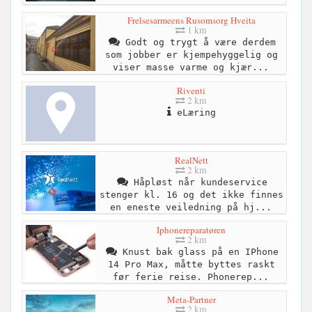
Frelsesarmeens Rusomsorg Hveita
1 km
Godt og trygt å være derdem
som jobber er kjempehyggelig og
viser masse varme og kjær...
Riventi
2 km
eLæring
RealNett
2 km
Håpløst når kundeservice
stenger kl. 16 og det ikke finnes
en eneste veiledning på hj...
Iphonereparatøren
2 km
Knust bak glass på en IPhone
14 Pro Max, måtte byttes raskt
før ferie reise. Phonerep...
Meta-Partner
2 km