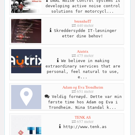
DAAL Noise Control Systems is
developing active noise control
solutions for motorcycl...
brennheIT
440 meter
Skreddersydde IT-løsninger
etter dine behov!
Aiutrix
475 meter
We believe in making
extraordinary services that are
personal, feel natural to use,
e...
Adam og Eva Trondheim
651 meter
Veldig fornøyd. Dette var min
første time hos Adam og Eva i
Trondheim. Nina Standal k...
TENK AS
657 meter
http://www.tenk.as