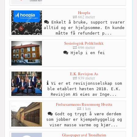
Hoopla
662 meter
Enkelt å bruke, support svarer
alltid og er hjelpsomme. En kunde
måtte få refundert p...
Sosiologisk Poliklinikk
696 meter
Hjelp i en fei
E.K. Revisjon As
939 meter
Vi er et revisjonsselskap som
ble etablert høsten 2018. E.K.
Revisjon AS eies av Inge...
Frelsesarmeens Rusomsorg Hveita
1 km
Godt og trygt å være derdem
som jobber er kjempehyggelig og
viser masse varme og kjær...
Glasspaper avd Trondheim