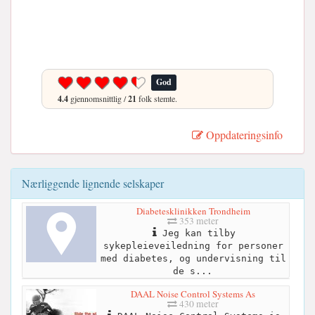
God
4.4
gjennomsnittlig /
21
folk stemte.
Oppdateringsinfo
Nærliggende lignende selskaper
Diabetesklinikken Trondheim
353 meter
Jeg kan tilby
sykepleieveiledning for personer
med diabetes, og undervisning til
de s...
DAAL Noise Control Systems As
430 meter