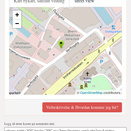
Kart bykart, satellitt visning
street view
+
−
©
OpenStreetMap
contributors
Veibeskrivelse & Hvordan kommer jeg hit?
Legg til dette kortet på nettstedet ditt;