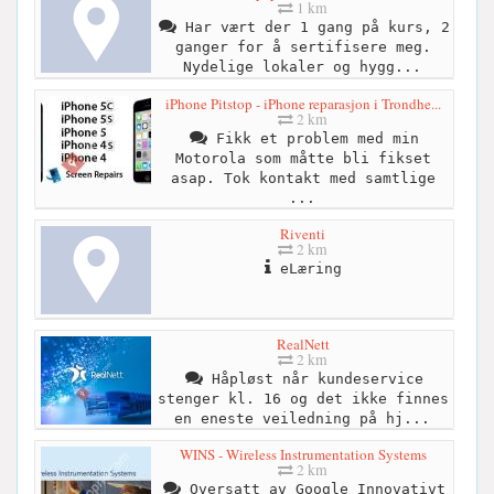
1 km
Har vært der 1 gang på kurs, 2
ganger for å sertifisere meg.
Nydelige lokaler og hygg...
iPhone Pitstop - iPhone reparasjon i Trondhe...
2 km
Fikk et problem med min
Motorola som måtte bli fikset
asap. Tok kontakt med samtlige
...
Riventi
2 km
eLæring
RealNett
2 km
Håpløst når kundeservice
stenger kl. 16 og det ikke finnes
en eneste veiledning på hj...
WINS - Wireless Instrumentation Systems
2 km
Oversatt av Google Innovativt