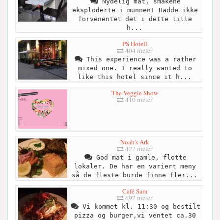
Nydelig mat, smakene
eksploderte i munnen! Hadde ikke
forvenentet det i dette lille
h...
PS Hotell
404 meter
This experience was a rather
mixed one. I really wanted to
like this hotel since it h...
The Veggie Show
410 meter
Noah's Ark
427 meter
God mat i gamle, flotte
lokaler. De har en variert meny
så de fleste burde finne fler...
Café Sara
697 meter
Vi kommet kl. 11:30 og bestilt
pizza og burger,vi ventet ca.30