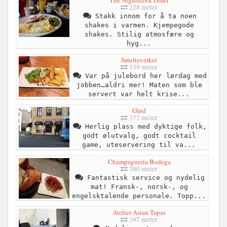
The Nighthawk Diner
228 meter
Stakk innom for å ta noen
shakes i varmen. Kjempegode
shakes. Stilig atmosfære og
hyg...
Smelteverket
339 meter
Var på julebord her lørdag med
jobben…aldri mer! Maten som ble
servert var helt krise...
Glød
372 meter
Herlig plass med dyktige folk,
godt ølutvalg, godt cocktail
game, uteservering til va...
Champagneria Bodega
380 meter
Fantastisk service og nydelig
mat! Fransk-, norsk-, og
engelsktalende personale. Topp...
Atelier Asian Tapas
397 meter