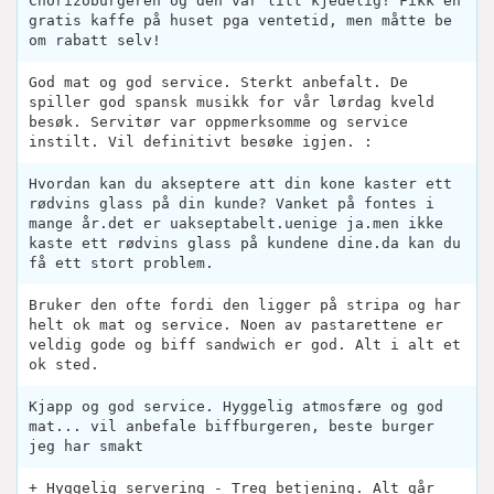
Chorizoburgeren og den var litt kjedelig! Fikk en
gratis kaffe på huset pga ventetid, men måtte be
om rabatt selv!
God mat og god service. Sterkt anbefalt. De
spiller god spansk musikk for vår lørdag kveld
besøk. Servitør var oppmerksomme og service
instilt. Vil definitivt besøke igjen. :
Hvordan kan du akseptere att din kone kaster ett
rødvins glass på din kunde? Vanket på fontes i
mange år.det er uakseptabelt.uenige ja.men ikke
kaste ett rødvins glass på kundene dine.da kan du
få ett stort problem.
Bruker den ofte fordi den ligger på stripa og har
helt ok mat og service. Noen av pastarettene er
veldig gode og biff sandwich er god. Alt i alt et
ok sted.
Kjapp og god service. Hyggelig atmosfære og god
mat... vil anbefale biffburgeren, beste burger
jeg har smakt
+ Hyggelig servering - Treg betjening. Alt går