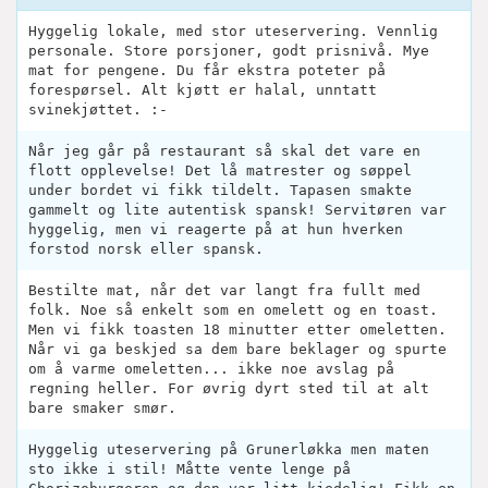
Hyggelig lokale, med stor uteservering. Vennlig
personale. Store porsjoner, godt prisnivå. Mye
mat for pengene. Du får ekstra poteter på
forespørsel. Alt kjøtt er halal, unntatt
svinekjøttet. :-
Når jeg går på restaurant så skal det vare en
flott opplevelse! Det lå matrester og søppel
under bordet vi fikk tildelt. Tapasen smakte
gammelt og lite autentisk spansk! Servitøren var
hyggelig, men vi reagerte på at hun hverken
forstod norsk eller spansk.
Bestilte mat, når det var langt fra fullt med
folk. Noe så enkelt som en omelett og en toast.
Men vi fikk toasten 18 minutter etter omeletten.
Når vi ga beskjed sa dem bare beklager og spurte
om å varme omeletten... ikke noe avslag på
regning heller. For øvrig dyrt sted til at alt
bare smaker smør.
Hyggelig uteservering på Grunerløkka men maten
sto ikke i stil! Måtte vente lenge på