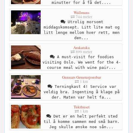
minutter for å få det....
Wallmans
744 meter
Utrolig morsomt
middagskomsept. Litt lite mat og
litt lenge mellom hver rett, men
den...
Arakataka
899 meter
A must-visit for foodies
visiting Oslo. We went for the 4-
course meal with wine pair...
Gunnars Generasjonsbar
1 km
Terningkast 4! Service var
veldig bra. Ingenting å klage på
der. Maten var helt fa...
Tukthuset
1 km
Det er en helt perfekt sted
til å komme sammen med små barn.
Jeg skulle ønske noe sån...