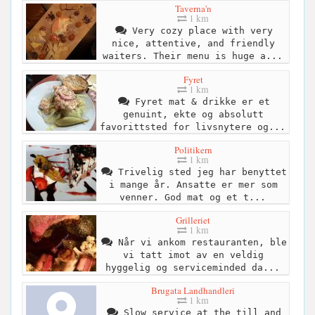
Taverna'n
1 km
Very cozy place with very
nice, attentive, and friendly
waiters. Their menu is huge a...
Fyret
1 km
Fyret mat & drikke er et
genuint, ekte og absolutt
favorittsted for livsnytere og...
Politikern
1 km
Trivelig sted jeg har benyttet
i mange år. Ansatte er mer som
venner. God mat og et t...
Grilleriet
1 km
Når vi ankom restauranten, ble
vi tatt imot av en veldig
hyggelig og serviceminded da...
Brugata Landhandleri
1 km
Slow service at the till and