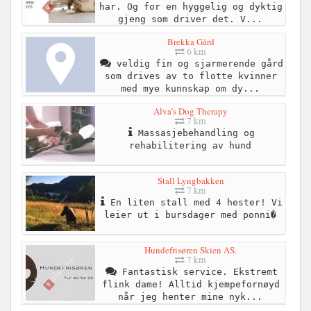
har. Og for en hyggelig og dyktig
gjeng som driver det. V...
Brekka Gård
6 km
veldig fin og sjarmerende gård
som drives av to flotte kvinner
med mye kunnskap om dy...
Alva's Dog Therapy
7 km
Massasjebehandling og
rehabilitering av hund
Stall Lyngbakken
7 km
En liten stall med 4 hester! Vi
leier ut i bursdager med ponni�
Hundefrisøren Skien AS.
7 km
Fantastisk service. Ekstremt
flink dame! Alltid kjempefornøyd
når jeg henter mine nyk...