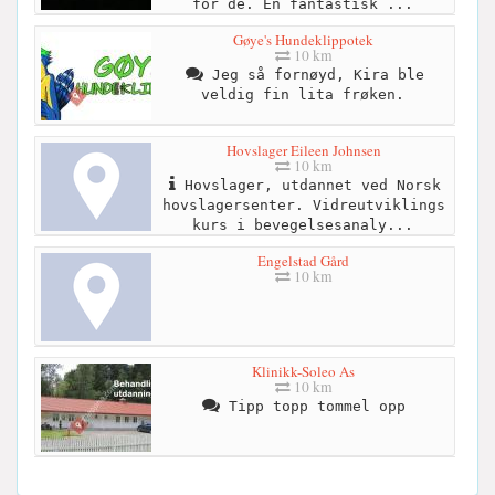
for de. En fantastisk ...
Gøye's Hundeklippotek
10 km
Jeg så fornøyd, Kira ble
veldig fin lita frøken.
Hovslager Eileen Johnsen
10 km
Hovslager, utdannet ved Norsk
hovslagersenter. Vidreutviklings
kurs i bevegelsesanaly...
Engelstad Gård
10 km
Klinikk-Soleo As
10 km
Tipp topp tommel opp