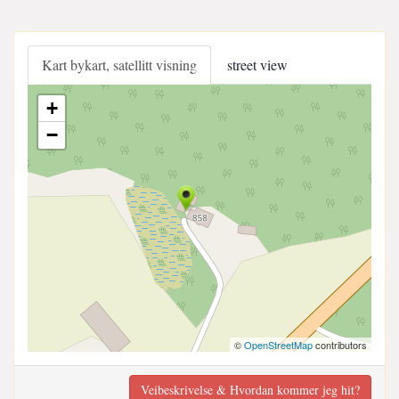
Kart bykart, satellitt visning
street view
+
−
©
OpenStreetMap
contributors
Veibeskrivelse & Hvordan kommer jeg hit?