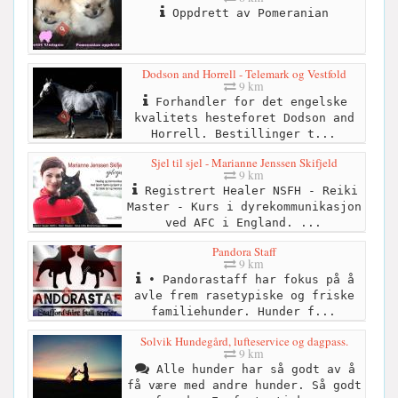
Oppdrett av Pomeranian
Dodson and Horrell - Telemark og Vestfold
9 km
Forhandler for det engelske
kvalitets hesteforet Dodson and
Horrell. Bestillinger t...
Sjel til sjel - Marianne Jenssen Skifjeld
9 km
Registrert Healer NSFH - Reiki
Master - Kurs i dyrekommunikasjon
ved AFC i England. ...
Pandora Staff
9 km
• Pandorastaff har fokus på å
avle frem rasetypiske og friske
familiehunder. Hunder f...
Solvik Hundegård, lufteservice og dagpass.
9 km
Alle hunder har så godt av å
få være med andre hunder. Så godt