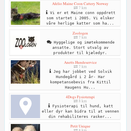
Afelio Maine Coon Cattery Norway
7 km
Vi er et Maine conn oppdrett
som startet i 2005. Vi elsker
våre herlige katter som ha...
Zoologen
7 km
Hyggelige og imøtekommende
ansatte. Stort utvalg av
produkter til kjæledyr.
Anetts Hundeservice
7 km
Jeg har jobbet ved Solvik
Hundegård i 2 år- Har
kompetansebevis fra Kittil
Haugens Hu...
4Dogs Fysioterapi
8 km
Fysioterapi til hund, katt
eller dyr kan bidra til at vennen
din rehabiliteres rasker...
Petit Unique
8 km