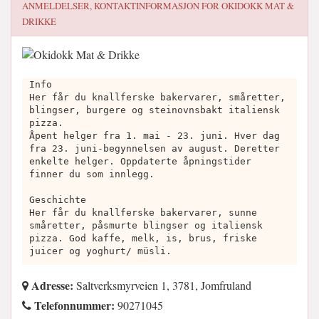
ANMELDELSER, KONTAKTINFORMASJON FOR
OKIDOKK MAT &
DRIKKE
Info
Her får du knallferske bakervarer, småretter,
blingser, burgere og steinovnsbakt italiensk
pizza.
Åpent helger fra 1. mai - 23. juni. Hver dag
fra 23. juni-begynnelsen av august. Deretter
enkelte helger. Oppdaterte åpningstider
finner du som innlegg.
Geschichte
Her får du knallferske bakervarer, sunne
småretter, påsmurte blingser og italiensk
pizza. God kaffe, melk, is, brus, friske
juicer og yoghurt/ müsli.
Adresse:
Saltverksmyrveien 1, 3781, Jomfruland
Telefonnummer:
90271045