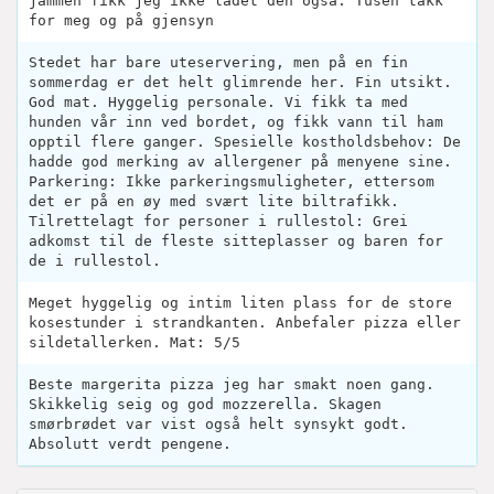
jammen fikk jeg ikke ladet den også. Tusen takk
for meg og på gjensyn
Stedet har bare uteservering, men på en fin
sommerdag er det helt glimrende her. Fin utsikt.
God mat. Hyggelig personale. Vi fikk ta med
hunden vår inn ved bordet, og fikk vann til ham
opptil flere ganger. Spesielle kostholdsbehov: De
hadde god merking av allergener på menyene sine.
Parkering: Ikke parkeringsmuligheter, ettersom
det er på en øy med svært lite biltrafikk.
Tilrettelagt for personer i rullestol: Grei
adkomst til de fleste sitteplasser og baren for
de i rullestol.
Meget hyggelig og intim liten plass for de store
kosestunder i strandkanten. Anbefaler pizza eller
sildetallerken. Mat: 5/5
Beste margerita pizza jeg har smakt noen gang.
Skikkelig seig og god mozzerella. Skagen
smørbrødet var vist også helt synsykt godt.
Absolutt verdt pengene.