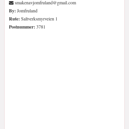
moc.liamg@dnalurfmojvanekams
By:
Jomfruland
Rute:
Saltverksmyrveien 1
Postnummer:
3781