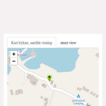
Kart bykart, satellitt visning
street view
+
−