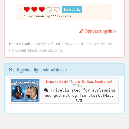
Ikke dårlig
3.1
gjennomsnittlig /
27
folk stemte.
Oppdateringsinfo
relaterte søk:
haga kystkafe, tårnbrygga jomfruland, jomfruland,
sjarm jomfruland, jomfruland mat
Nærliggende lignende selskaper
Haga kystkafé / Under To Tårn. Jomfruland
1 km
Trivelig sted for avslapning
med god mat og fin utsikt!Mat:
5/5