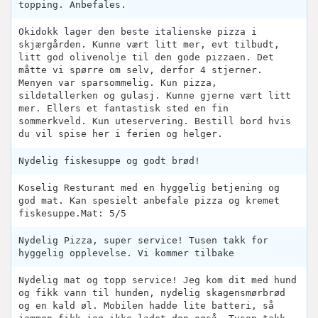
topping. Anbefales.
Okidokk lager den beste italienske pizza i
skjærgården. Kunne vært litt mer, evt tilbudt,
litt god olivenolje til den gode pizzaen. Det
måtte vi spørre om selv, derfor 4 stjerner.
Menyen var sparsommelig. Kun pizza,
sildetallerken og gulasj. Kunne gjerne vært litt
mer. Ellers et fantastisk sted en fin
sommerkveld. Kun uteservering. Bestill bord hvis
du vil spise her i ferien og helger.
Nydelig fiskesuppe og godt brød!
Koselig Resturant med en hyggelig betjening og
god mat. Kan spesielt anbefale pizza og kremet
fiskesuppe.Mat: 5/5
Nydelig Pizza, super service! Tusen takk for
hyggelig opplevelse. Vi kommer tilbake
Nydelig mat og topp service! Jeg kom dit med hund
og fikk vann til hunden, nydelig skagensmørbrød
og en kald øl. Mobilen hadde lite batteri, så