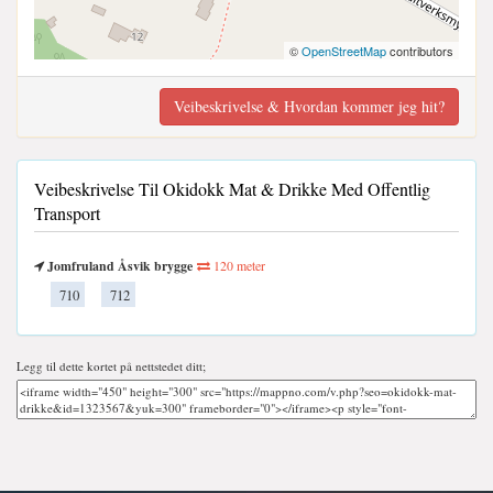
©
OpenStreetMap
contributors
Veibeskrivelse & Hvordan kommer jeg hit?
Veibeskrivelse Til Okidokk Mat & Drikke Med Offentlig
Transport
Jomfruland Åsvik brygge
120 meter
710
712
Legg til dette kortet på nettstedet ditt;