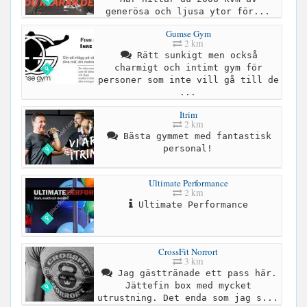
generösa och ljusa ytor för...
Gumse Gym
2 km
Rätt sunkigt men också
charmigt och intimt gym för
personer som inte vill gå till de
...
Itrim
2 km
Bästa gymmet med fantastisk
personal!
Ultimate Performance
2 km
Ultimate Performance
CrossFit Norrort
3 km
Jag gästtränade ett pass här.
Jättefin box med mycket
utrustning. Det enda som jag s...