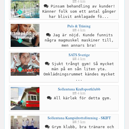
4 km
Pinsam behandling av kunder!
Känner folk som ett antal gånger
har blivit anklagade fö...
Puls & Träning
4 km
Jag är nöjd. Kunde funnits
några magmuskel maskiner till,
men annars bra!
SATS Sverige
4 km
Sjukt trångt gym! Så mycket
män på en sån liten yta.
Omklädningsrummet kändes mycket
...
Sollentuna Kraftsportklubb
4 km
All kärlek för detta gym.
Sollentuna Kampidrottsförening - SKIFT
5 km
Grym klubb, bra tränare och