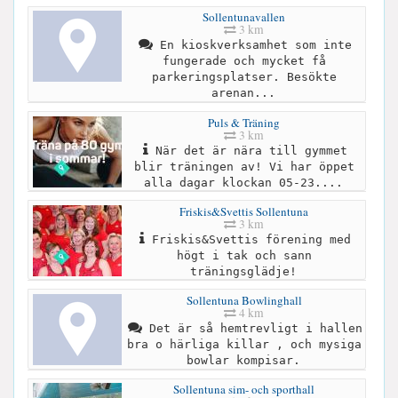
Sollentunavallen
3 km
En kioskverksamhet som inte
fungerade och mycket få
parkeringsplatser. Besökte
arenan...
Puls & Träning
3 km
När det är nära till gymmet
blir träningen av! Vi har öppet
alla dagar klockan 05-23....
Friskis&Svettis Sollentuna
3 km
Friskis&Svettis förening med
högt i tak och sann
träningsglädje!
Sollentuna Bowlinghall
4 km
Det är så hemtrevligt i hallen
bra o härliga killar , och mysiga
bowlar kompisar.
Sollentuna sim- och sporthall