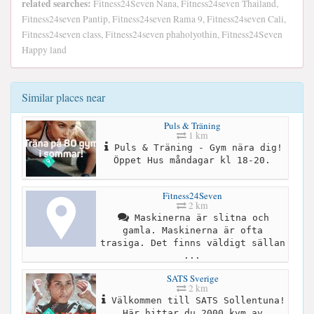
related searches:
Fitness24Seven Nana, Fitness24seven Thailand,
Fitness24seven Pantip, Fitness24seven Rama 9, Fitness24seven Cali,
Fitness24seven class, Fitness24seven phaholyothin, Fitness24Seven
Happy land
Similar places near
Puls & Träning
1 km
Puls & Träning - Gym nära dig!
Öppet Hus måndagar kl 18-20.
Fitness24Seven
2 km
Maskinerna är slitna och
gamla. Maskinerna är ofta
trasiga. Det finns väldigt sällan
...
SATS Sverige
2 km
Välkommen till SATS Sollentuna!
Här hittar du 2000 kvm av