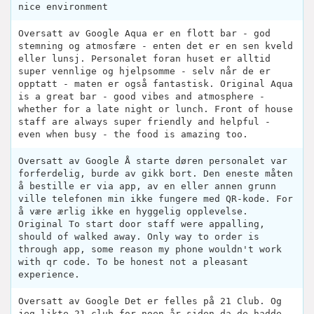
nice environment
Oversatt av Google Aqua er en flott bar - god
stemning og atmosfære - enten det er en sen kveld
eller lunsj. Personalet foran huset er alltid
super vennlige og hjelpsomme - selv når de er
opptatt - maten er også fantastisk. Original Aqua
is a great bar - good vibes and atmosphere -
whether for a late night or lunch. Front of house
staff are always super friendly and helpful -
even when busy - the food is amazing too.
Oversatt av Google Å starte døren personalet var
forferdelig, burde av gikk bort. Den eneste måten
å bestille er via app, av en eller annen grunn
ville telefonen min ikke fungere med QR-kode. For
å være ærlig ikke en hyggelig opplevelse.
Original To start door staff were appalling,
should of walked away. Only way to order is
through app, some reason my phone wouldn't work
with qr code. To be honest not a pleasant
experience.
Oversatt av Google Det er felles på 21 Club. Og
jeg likte 21 club for noen år siden da de hadde