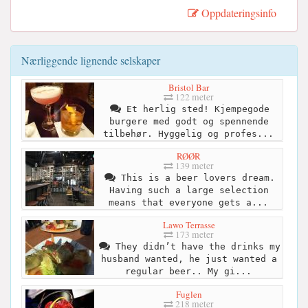
Oppdateringsinfo
Nærliggende lignende selskaper
Bristol Bar
122 meter
Et herlig sted! Kjempegode
burgere med godt og spennende
tilbehør. Hyggelig og profes...
RØØR
139 meter
This is a beer lovers dream.
Having such a large selection
means that everyone gets a...
Lawo Terrasse
173 meter
They didn’t have the drinks my
husband wanted, he just wanted a
regular beer.. My gi...
Fuglen
218 meter