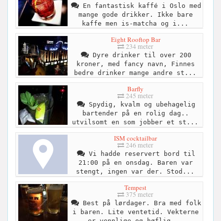
En fantastisk kaffé i Oslo med
mange gode drikker. Ikke bare
kaffe men is-matcha og i...
Eight Rooftop Bar
234 meter
Dyre drinker til over 200
kroner, med fancy navn, Finnes
bedre drinker mange andre st...
Barfly
245 meter
Spydig, kvalm og ubehagelig
bartender på en rolig dag..
utvilsomt en som jobber et st...
ISM cocktailbar
246 meter
Vi hadde reservert bord til
21:00 på en onsdag. Baren var
stengt, ingen var der. Stod...
Tempest
375 meter
Best på lørdager. Bra med folk
i baren. Lite ventetid. Vekterne
er vennlige og høflig...