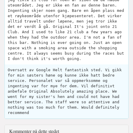
uteområdet. Jeg er ikke en fan av denne baren.
Ingenting skjer noen gang. Bare en åpen plass med
et røykeområde utenfor kjøpesenteret. Det virker
alltid travelt under løpene, men jeg tror ikke
det er verdt å gå. Original It's joint onto 21
Club. And I used to like 21 club a few years ago
when they had the outdoor area. I'm not a fan of
this bar. Nothing is ever going on. Just an open
space with a smoking area outside the shopping
centre. It always seems busy during the races but
I don't think it's worth going.
Oversatt av Google Helt fantastisk sted. Vi gikk
for min søsters høne og kunne ikke hatt bedre
service. Personalet var så oppmerksomme og
ingenting var for mye for dem. Vil definitivt
anbefale Original Absolutely amazing place. We
went for my sister's hen and could not have had
better service. The staff were so attentive and
nothing was too much for them. Would definitely
recommend
Kommenter på dette stedet