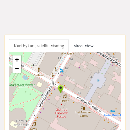
Kart bykart, satellitt visning
street view
+
−