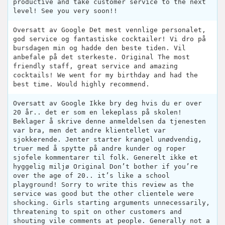
productive and take customer service to the next
level! See you very soon!!
Oversatt av Google Det mest vennlige personalet,
god service og fantastiske cocktailer! Vi dro på
bursdagen min og hadde den beste tiden. Vil
anbefale på det sterkeste. Original The most
friendly staff, great service and amazing
cocktails! We went for my birthday and had the
best time. Would highly recommend.
Oversatt av Google Ikke bry deg hvis du er over
20 år.. det er som en lekeplass på skolen!
Beklager å skrive denne anmeldelsen da tjenesten
var bra, men det andre klientellet var
sjokkerende. Jenter starter krangel unødvendig,
truer med å spytte på andre kunder og roper
sjofele kommentarer til folk. Generelt ikke et
hyggelig miljø Original Don’t bother if you’re
over the age of 20.. it’s like a school
playground! Sorry to write this review as the
service was good but the other clientele were
shocking. Girls starting arguments unnecessarily,
threatening to spit on other customers and
shouting vile comments at people. Generally not a