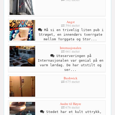
Angst
594 meter
Må si en trivelig liten pub i
Strøget, en innendørs tverrgate
mellom Torggata og Stor...
Internasjonalen
661 meter
Uteserveringen på
Internasjonalen var genial på en
varm lørdag. De har utstilt og
ser...
Bushwick
675 meter
Andre til Høyre
676 meter
Stedet har et kult uttrykk,