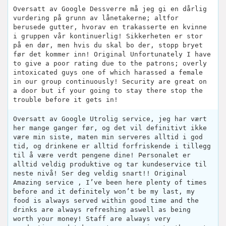
Oversatt av Google Dessverre må jeg gi en dårlig
vurdering på grunn av lånetakerne; altfor
berusede gutter, hvorav en trakasserte en kvinne
i gruppen vår kontinuerlig! Sikkerheten er stor
på en dør, men hvis du skal bo der, stopp bryet
før det kommer inn! Original Unfortunately I have
to give a poor rating due to the patrons; overly
intoxicated guys one of which harassed a female
in our group continuously! Security are great on
a door but if your going to stay there stop the
trouble before it gets in!
Oversatt av Google Utrolig service, jeg har vært
her mange ganger før, og det vil definitivt ikke
være min siste, maten min serveres alltid i god
tid, og drinkene er alltid forfriskende i tillegg
til å være verdt pengene dine! Personalet er
alltid veldig produktive og tar kundeservice til
neste nivå! Ser deg veldig snart!! Original
Amazing service , I’ve been here plenty of times
before and it definitely won’t be my last, my
food is always served within good time and the
drinks are always refreshing aswell as being
worth your money! Staff are always very