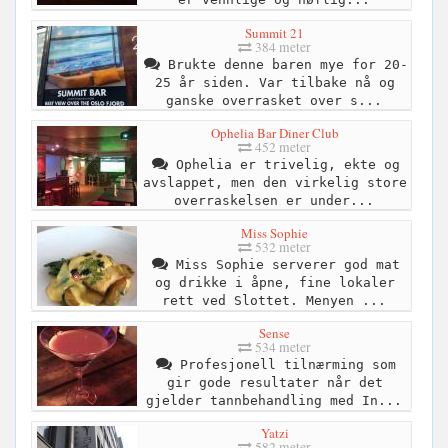
Summit 21
384 meter
Brukte denne baren mye for 20-
25 år siden. Var tilbake nå og
ganske overrasket over s...
Ophelia Bar Diner Club
452 meter
Ophelia er trivelig, ekte og
avslappet, men den virkelig store
overraskelsen er under...
Miss Sophie
532 meter
Miss Sophie serverer god mat
og drikke i åpne, fine lokaler
rett ved Slottet. Menyen ...
Sense
534 meter
Profesjonell tilnærming som
gir gode resultater når det
gjelder tannbehandling med In...
Yatzi
582 meter