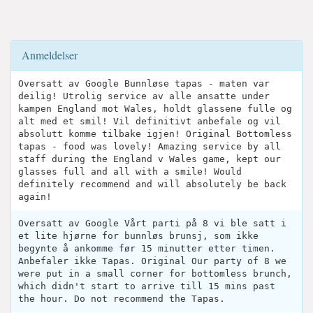
Anmeldelser
Oversatt av Google Bunnløse tapas - maten var
deilig! Utrolig service av alle ansatte under
kampen England mot Wales, holdt glassene fulle og
alt med et smil! Vil definitivt anbefale og vil
absolutt komme tilbake igjen! Original Bottomless
tapas - food was lovely! Amazing service by all
staff during the England v Wales game, kept our
glasses full and all with a smile! Would
definitely recommend and will absolutely be back
again!
Oversatt av Google Vårt parti på 8 vi ble satt i
et lite hjørne for bunnløs brunsj, som ikke
begynte å ankomme før 15 minutter etter timen.
Anbefaler ikke Tapas. Original Our party of 8 we
were put in a small corner for bottomless brunch,
which didn't start to arrive till 15 mins past
the hour. Do not recommend the Tapas.