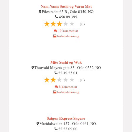
Nam Nams Sushi og Varm Mat
Pilestredet 65 B , Oslo 0350, NO
458 09 395
(21)
10 kommentar
forhåndsvisning
Mito Sushi og Wok
Thorvald Meyers gate 83 , Oslo 0552, NO
22 19 25 01
(21)
8 kommentar
forhåndsvisning
Saigon Express Sagene
Maridalsveien 157 , Oslo 0461, NO
22 23 09 00