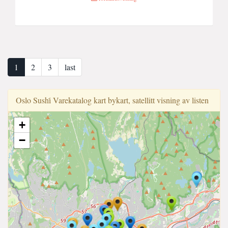
1
2
3
last
Oslo Sushi̇ Varekatalog kart bykart, satellitt visning av listen
+
−