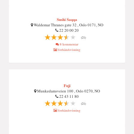
Sushi Saqqa
Waldemar Thranes gate 32 , Oslo 0171, NO
22 20 00 20
(21)
8 kommentar
forhåndsvisning
Fuji
Munkedamsveien 100 , Oslo 0270, NO
22 43 11 80
(21)
forhåndsvisning