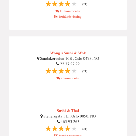
(21)
10 kommentar
forhåndsvisning
Wong´s Sushi & Wok
Sandakerveien 10E , Oslo 0473, NO
22 37 27 22
(21)
7 kommentar
Sushi & Thai
Stenersgata 1 E , Oslo 0050, NO
463 93 263
(21)
forhåndsvisning