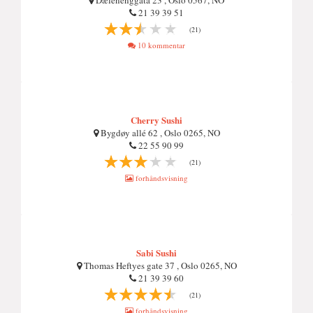
Dælenenggata 23 , Oslo 0567, NO
21 39 39 51
(21)
10 kommentar
Cherry Sushi
Bygdøy allé 62 , Oslo 0265, NO
22 55 90 99
(21)
forhåndsvisning
Sabi Sushi
Thomas Heftyes gate 37 , Oslo 0265, NO
21 39 39 60
(21)
forhåndsvisning