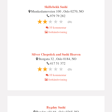
Skillebekk Sushi
Munkedamsveien 100 , Oslo 0270, NO
979 79 282
(21)
10 kommentar
forhåndsvisning
Silver Chopstick and Sushi Heaven
Storgata 32 , Oslo 0184, NO
417 51 372
(21)
10 kommentar
forhåndsvisning
Bygdøy Sushi
Bygdøy allé 66 , Oslo 0265, NO