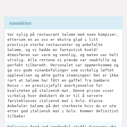
Anmeldelser
Var nylig på restaurant Salome med noen kompiser,
ettersom en av oss er ekstra glad i litt
prestisje-sterke restauranter og anbefalte
Salome, og vi hadde en fantastisk kveld!
Atmosfæren var varm og vennlig, og maten var helt
utrolig. Alle rettene vi prøvde var smakfulle og
perfekt tilberedt. Personalet var oppmerksomme og
ga oss gode vinanbefalinger som virkelig løftet
opplevelsen og økte gutta stemningen! Det er ikke
rart at Salome har fått en gaffel fra Gambero
Rosso – en prestisjefylt anerkjennelse for
kvaliteten på italiensk mat. Denne prisen viser
virkelig hvor dedikert de er til å servere
førsteklasses italiensk mat i Oslo. Klasse
Anbefaler Salome på det sterkeste hvis du er ute
etter god italiensk mat i Oslo. Kommer definitivt
tilbake!
Delicious food and wonderful staff! Everyone who