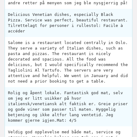
andre retter på menyen som jeg ble nysgjerrig på!
Delicious Venetian dishes, especially Black
Pizza. Service was perfect, beautiful restaurant.
Tilrettelagt for personer i rullestol: Facile à
accéder
Salome is a restaurant located centrally in Oslo.
They serve a variety of Italian dishes, such as
pasta and pizzas. The restaurant is nicely
decorated and spacious. All the food was
delicious, but I would specifically recommend the
Tagliolini Al Tartufo. The servers are very
attentive and helpful. We went in January and did
not need a prior booking to get a table.
Rolig og åpent lokale. Fantastisk god mat, selv
om jeg er litt usikker på hvor
italiensk/venetiansk alt faktisk er. Greie priser
og gode viner som passer til maten. Hyggelig
betjening og ikke altfor lang ventetid. Jeg
kommer gjerne igjen.Mat: 4/5
Veldig god opplevelse med både mat, service og