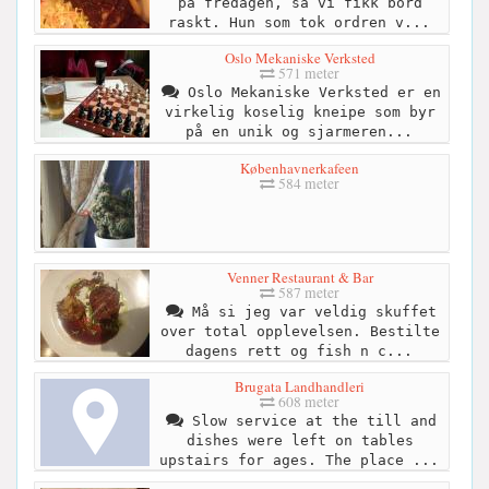
på fredagen, så vi fikk bord
raskt. Hun som tok ordren v...
Oslo Mekaniske Verksted
571 meter
Oslo Mekaniske Verksted er en
virkelig koselig kneipe som byr
på en unik og sjarmeren...
Københavnerkafeen
584 meter
Venner Restaurant & Bar
587 meter
Må si jeg var veldig skuffet
over total opplevelsen. Bestilte
dagens rett og fish n c...
Brugata Landhandleri
608 meter
Slow service at the till and
dishes were left on tables
upstairs for ages. The place ...