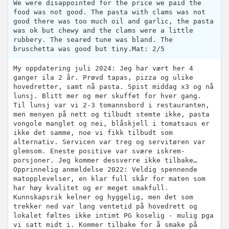
We were disappointed for the price we paid the
food was not good. The pasta with clams was not
good there was too much oil and garlic, the pasta
was ok but chewy and the clams were a little
rubbery. The seared tune was bland. The
bruschetta was good but tiny.Mat: 2/5
My oppdatering juli 2024: Jeg har vært her 4
ganger ila 2 år. Prøvd tapas, pizza og ulike
hovedretter, samt nå pasta. Spist middag x3 og nå
lunsj. Blitt mer og mer skuffet for hver gang.
Til lunsj var vi 2-3 tomannsbord i restauranten,
men menyen på nett og tilbudt stemte ikke, pasta
vongole manglet og nei, blåskjell i tomatsaus er
ikke det samme, noe vi fikk tilbudt som
alternativ. Servicen var treg og servitøren var
glemsom. Eneste positive var svære iskrem-
porsjoner. Jeg kommer dessverre ikke tilbake…
Opprinnelig anmeldelse 2022: Veldig spennende
matopplevelser, en klar full skår for maten som
har høy kvalitet og er meget smakfull.
Kunnskapsrik kelner og hyggelig, men det som
trekker ned var lang ventetid på hovedrett og
lokalet føltes ikke intimt PG koselig - mulig pga
vi satt midt i. Kommer tilbake for å smake på