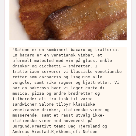
"Salome er en kombinert bacaro og trattoria.
En bacaro er en venetiansk vinbar, et
uformelt møtested med vin på glass, enkle
drinker og cicchetti – småretter. I
trattoriaen serverer vi klassiske venetianske
retter som carpaccio og linguine alle
vongole, samt rike raguer og kjøttretter. Vi
har en bakerovn hvor vi lager carta di
musica, pizza og andre brødretter og
tilbereder alt fra fisk til varme
sandwicher.Salome tilbyr klassiske
venetianske drinker, italienske viner og
musserende, samt et raust utvalg ikke-
italienske viner med hovedvekt på
Burgund.Kreativt team: Dag Tjersland og
Andreas Viestad.Kjøkkensjef: Nelson