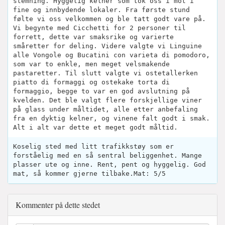
stemning. Hyggelig kelner som tok oss i mot i
fine og innbydende lokaler. Fra første stund
følte vi oss velkommen og ble tatt godt vare på.
Vi begynte med Cicchetti for 2 personer til
forrett, dette var smaksrike og varierte
småretter for deling. Videre valgte vi Linguine
alle Vongole og Bucatini con varieta di pomodoro,
som var to enkle, men meget velsmakende
pastaretter. Til slutt valgte vi ostetallerken
piatto di formaggi og ostekake torta di
formaggio, begge to var en god avslutning på
kvelden. Det ble valgt flere forskjellige viner
på glass under måltidet, alle etter anbefaling
fra en dyktig kelner, og vinene falt godt i smak.
Alt i alt var dette et meget godt måltid.
Koselig sted med litt trafikkstøy som er
forståelig med en så sentral beliggenhet. Mange
plasser ute og inne. Rent, pent og hyggelig. God
mat, så kommer gjerne tilbake.Mat: 5/5
Kommenter på dette stedet