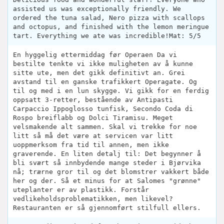
assisted us was exceptionally friendly. We
ordered the tuna salad, Nero pizza with scallops
and octopus, and finished with the lemon meringue
tart. Everything we ate was incredible!Mat: 5/5
En hyggelig ettermiddag før Operaen Da vi
bestilte tenkte vi ikke muligheten av å kunne
sitte ute, men det gikk definitivt an. Grei
avstand til en ganske trafikkert Operagate. Og
til og med i en lun skygge. Vi gikk for en ferdig
oppsatt 3-retter, bestående av Antipasti
Carpaccio Ippoglosso tunfisk, Secondo Coda di
Rospo breiflabb og Dolci Tiramisu. Meget
velsmakende alt sammen. Skal vi trekke for noe
litt så må det være at servicen var litt
uoppmerksom fra tid til annen, men ikke
graverende. En liten detalj til: Det begynner å
bli svært så innbydende mange steder i Bjørvika
nå; trærne gror til og det blomstrer vakkert både
her og der. Så et minus for at Salomes "grønne"
uteplanter er av plastikk. Forstår
vedlikeholdsproblematikken, men likevel?
Restauranten er så gjennomført stilfull ellers.