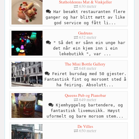
Statholderens Mat & Vinkjeller
630 meter
Har besøkt restauranten flere
ganger og har blitt møtt av like
god service og fått li...
Gudruns
632 meter
" Så det er sånn ein unge har
det når ein kjem inn i ein
lekebutikk ", var ...
The Mini Bottle Gallery
648 meter
Feiret bursdag med 50 gjester.
Fantastisk fint og morsomt sted å
ha feiring. Absolutt...
Queens Pub og Pianobar
649 meter
Kjemhyggelog bartendere, og
fantastisk livemusikk. Høyst
uformelt og bare morsom stem...
De Villes
650 meter