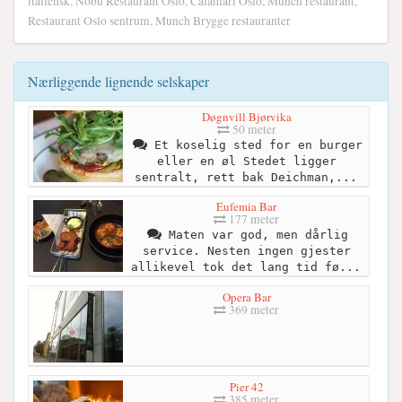
italiensk, Nobu Restaurant Oslo, Calamari Oslo, Munch restaurant,
Restaurant Oslo sentrum, Munch Brygge restauranter
Nærliggende lignende selskaper
Døgnvill Bjørvika
50 meter
Et koselig sted for en burger
eller en øl Stedet ligger
sentralt, rett bak Deichman,...
Eufemia Bar
177 meter
Maten var god, men dårlig
service. Nesten ingen gjester
allikevel tok det lang tid fø...
Opera Bar
369 meter
Pier 42
385 meter