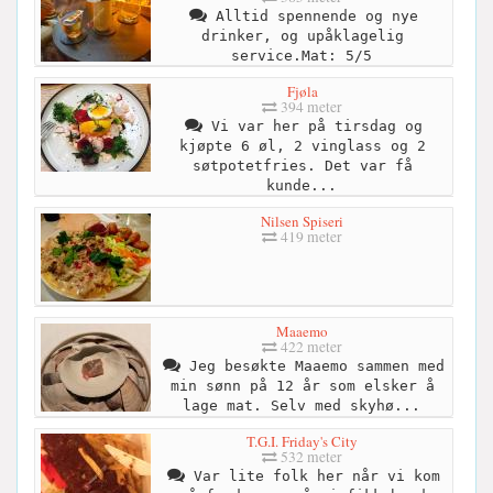
Alltid spennende og nye
drinker, og upåklagelig
service.Mat: 5/5
Fjøla
394 meter
Vi var her på tirsdag og
kjøpte 6 øl, 2 vinglass og 2
søtpotetfries. Det var få
kunde...
Nilsen Spiseri
419 meter
Maaemo
422 meter
Jeg besøkte Maaemo sammen med
min sønn på 12 år som elsker å
lage mat. Selv med skyhø...
T.G.I. Friday's City
532 meter
Var lite folk her når vi kom