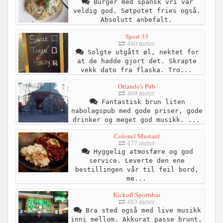
Burger med spansk vri var
veldig god. Søtpotet fries også.
Absolutt anbefalt.
Sport 33
460 meter
Solgte utgått øl, nektet for
at de hadde gjort det. Skrapte
vekk dato fra flaska. Tro...
Orlando's Pub
469 meter
Fantastisk brun liten
nabolagspub med gode priser, gode
drinker og meget god musikk. ...
Colonel Mustard
477 meter
Hyggelig atmosfære og god
service. Leverte den ene
bestillingen vår til feil bord,
me...
Kickoff Sportsbar
483 meter
Bra sted også med live musikk
inni mellom. Akkurat passe brunt.