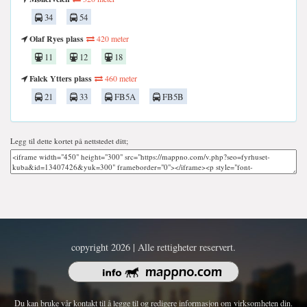
34
54
Olaf Ryes plass
420 meter
11
12
18
Falck Ytters plass
460 meter
21
33
FB5A
FB5B
Legg til dette kortet på nettstedet ditt;
copyright 2026 | Alle rettigheter reservert.
Du kan bruke vår kontakt til å legge til og redigere informasjon om virksomheten din.