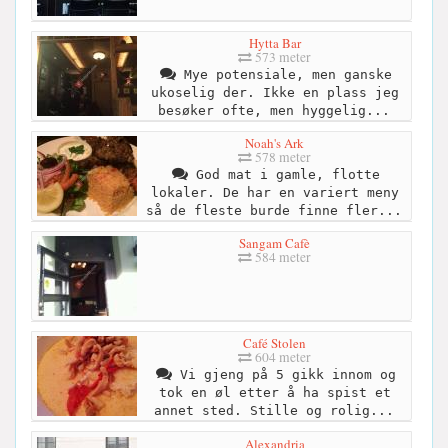
Hytta Bar
573 meter
Mye potensiale, men ganske
ukoselig der. Ikke en plass jeg
besøker ofte, men hyggelig...
Noah's Ark
578 meter
God mat i gamle, flotte
lokaler. De har en variert meny
så de fleste burde finne fler...
Sangam Cafè
584 meter
Café Stolen
604 meter
Vi gjeng på 5 gikk innom og
tok en øl etter å ha spist et
annet sted. Stille og rolig...
Alexandria