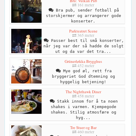
Bru: Vulkan Pub
161 meter
Bra pub, sender fotball på
storskjermer og arrangerer gode
konserter.
Parkteatret Scene
365 meter
Passer best til små konserter,
når jeg var der så hadde de solgt
ut og da var det tra...
Grünerløkka Brygghus
452 meter
Mye god øl, rett fra
bryggeriet God dtemning og
hyggelig betjening!
The Nighthawk Diner
458 meter
Stakk innom for å ta noen
shakes i varmen. Kjempegode
shakes. Stilig atmosfære og
hyg...
Tre Stuer og Bar
460 meter