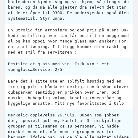
bartenderen kjeder seg og vil hjem, så stenger de
baren, og da må alle gjester dra selvom det står
at de er åpne til 0300. De undersjenker også Ølen
systematisk, Styr unna.
En utrolig fin atmosfære og god pris på ølen! QR-
kode bestilling hvor man får bestilt en mugge med
øl og kan oppgi hvor mange glass man ønsker! For
en smart løsning. I tillegg kommer ølen raskt og
med et smil fra servitøren :
Bestilte et glass med vin. Fikk vin i ett
vannglass…Service: 2/5
Bare det å sitte ute en solfylt høstdag med en
rimelig pils i hånda er deilig, men å skue utover
cubaparken samtidig er prikken over I'en. God
musikk, behagelig volum, koselig inneområde og
hyggelige ansatte. Mitt nye favorittsted i Oslo
Merkelig opplevelse 26.juli. Duoen som jobbet
der, spesielt gutten, kastet ut 3 forskjellige
grupper på tilsammen ca 18 personer. Vi hadde
drukket noen øl, når noen i gruppen var for
beruset, ifølge han. Så da ble alle nektet videre