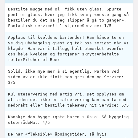
Bestilte mugge med øl, fikk uten glass. Spurte
pent om glass, hvor jeg fikk svar; «neste gang så
bestiller du det så jeg slipper å gå to ganger».
Fantastisk service!! 1 stjerneService: 1/5
Applaus til kveldens bartender! Han hånderte en
veldig ubehagelig gjest og tok oss seriøst når vi
klagde. Han var i tillegg helt utmerket ovenfor
oss hele kvelden og fortjener skryt!Anbefalte
retterPitcher of Beer
Solid, ikke mye mer å si egentlig. Parken ved
siden av er ikke flott men grei den og.Service:
3/5
Kul uteservering med artig vri. Det opplyses om
at siden det ikke er matservering kan man ta med
medbrakt eller bestille takeaway hit.Service: 5/5
Kanskje den hyggeligste baren i Oslo! Så hyggelig
uteområdeMat: 4/5
De har «fleksible» åpningstider, så hvis