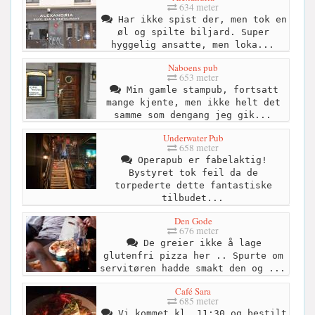
634 meter
Har ikke spist der, men tok en
øl og spilte biljard. Super
hyggelig ansatte, men loka...
Naboens pub
653 meter
Min gamle stampub, fortsatt
mange kjente, men ikke helt det
samme som dengang jeg gik...
Underwater Pub
658 meter
Operapub er fabelaktig!
Bystyret tok feil da de
torpederte dette fantastiske
tilbudet...
Den Gode
676 meter
De greier ikke å lage
glutenfri pizza her .. Spurte om
servitøren hadde smakt den og ...
Café Sara
685 meter
Vi kommet kl. 11:30 og bestilt