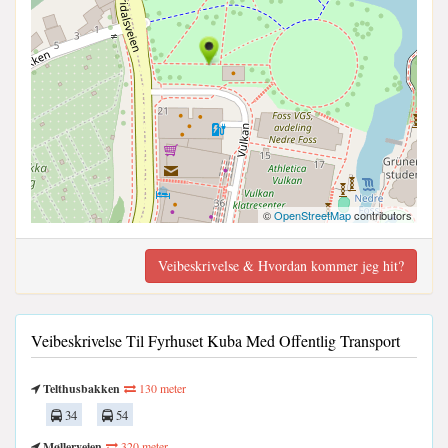
©
OpenStreetMap
contributors
Veibeskrivelse & Hvordan kommer jeg hit?
Veibeskrivelse Til Fyrhuset Kuba Med Offentlig Transport
Telthusbakken
130 meter
34
54
Møllerveien
320 meter