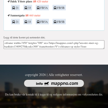
Falck Ytters plass
420 meter
21
33
FB5A
FB5B
Sannergata
460 meter
21
33
FB5A
FB5B
Legg til dette kortet på nettstedet ditt;
copyright 2026 | Alle rettigheter reservert.
Du kan bruke vår kontakt til å legge til og redigere informasjon om virksomheten din.