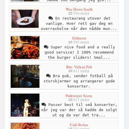
Way Down South
594 meter
En restaurang utover det
vanlige. Hver rett gav deg en
overraskelse når den nådde mun...
Eldhuset
595 meter
Super nice food and a really
good service! I 100% recommend
the burger sliders! Smal...
Bru: Vulkan Pub
611 meter
Bra pub, sender fotball på
storskjermer og arrangerer gode
konserter.
Parkteatret Scene
617 meter
Passer best til små konserter,
når jeg var der så hadde de solgt
ut og da var det tra...
Café Stolen
741 meter