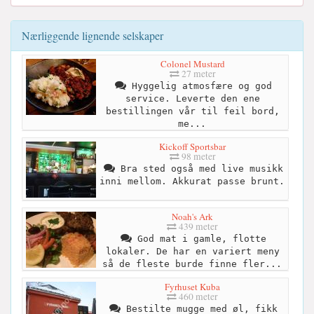
Nærliggende lignende selskaper
Colonel Mustard
27 meter
Hyggelig atmosfære og god
service. Leverte den ene
bestillingen vår til feil bord,
me...
Kickoff Sportsbar
98 meter
Bra sted også med live musikk
inni mellom. Akkurat passe brunt.
Noah's Ark
439 meter
God mat i gamle, flotte
lokaler. De har en variert meny
så de fleste burde finne fler...
Fyrhuset Kuba
460 meter
Bestilte mugge med øl, fikk