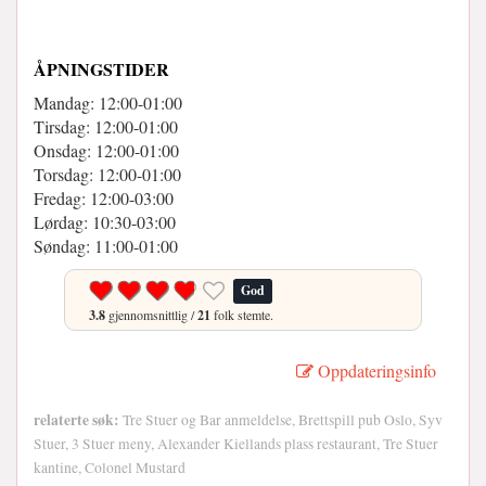
ÅPNINGSTIDER
Mandag: 12:00-01:00
Tirsdag: 12:00-01:00
Onsdag: 12:00-01:00
Torsdag: 12:00-01:00
Fredag: 12:00-03:00
Lørdag: 10:30-03:00
Søndag: 11:00-01:00
God
3.8
gjennomsnittlig /
21
folk stemte.
Oppdateringsinfo
relaterte søk:
Tre Stuer og Bar anmeldelse, Brettspill pub Oslo, Syv
Stuer, 3 Stuer meny, Alexander Kiellands plass restaurant, Tre Stuer
kantine, Colonel Mustard