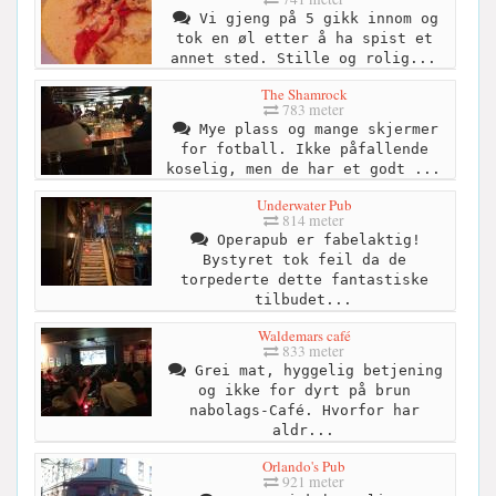
Vi gjeng på 5 gikk innom og
tok en øl etter å ha spist et
annet sted. Stille og rolig...
The Shamrock
783 meter
Mye plass og mange skjermer
for fotball. Ikke påfallende
koselig, men de har et godt ...
Underwater Pub
814 meter
Operapub er fabelaktig!
Bystyret tok feil da de
torpederte dette fantastiske
tilbudet...
Waldemars café
833 meter
Grei mat, hyggelig betjening
og ikke for dyrt på brun
nabolags-Café. Hvorfor har
aldr...
Orlando's Pub
921 meter