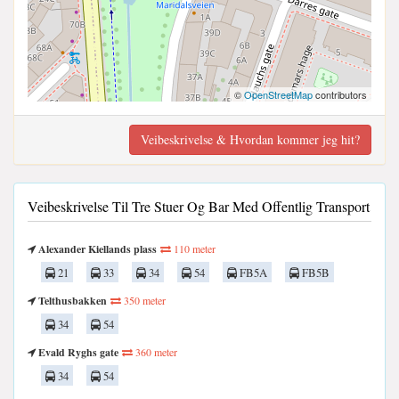
©
OpenStreetMap
contributors
Veibeskrivelse & Hvordan kommer jeg hit?
Veibeskrivelse Til Tre Stuer Og Bar Med Offentlig Transport
Alexander Kiellands plass
110 meter
21
33
34
54
FB5A
FB5B
Telthusbakken
350 meter
34
54
Evald Ryghs gate
360 meter
34
54