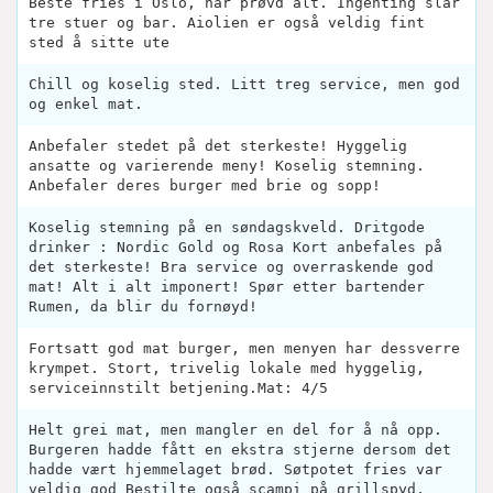
Beste fries i Oslo, har prøvd alt. Ingenting slår
tre stuer og bar. Aiolien er også veldig fint
sted å sitte ute
Chill og koselig sted. Litt treg service, men god
og enkel mat.
Anbefaler stedet på det sterkeste! Hyggelig
ansatte og varierende meny! Koselig stemning.
Anbefaler deres burger med brie og sopp!
Koselig stemning på en søndagskveld. Dritgode
drinker : Nordic Gold og Rosa Kort anbefales på
det sterkeste! Bra service og overraskende god
mat! Alt i alt imponert! Spør etter bartender
Rumen, da blir du fornøyd!
Fortsatt god mat burger, men menyen har dessverre
krympet. Stort, trivelig lokale med hyggelig,
serviceinnstilt betjening.Mat: 4/5
Helt grei mat, men mangler en del for å nå opp.
Burgeren hadde fått en ekstra stjerne dersom det
hadde vært hjemmelaget brød. Søtpotet fries var
veldig god Bestilte også scampi på grillspyd,