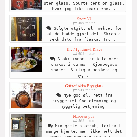
uten glass. Spurte pent om glass,
hvor jeg fikk svar; «ne...
Sport 33
499 meter
Solgte utgått øl, nektet for
at de hadde gjort det. Skrapte
vekk dato fra flaska. Tro...
The Nighthawk Diner
503 meter
Stakk innom for å ta noen
shakes i varmen. Kjempegode
shakes. Stilig atmosfære og
hyg...
Grünerløkka Brygghus
548 meter
Mye god øl, rett fra
bryggeriet God dtemning og
hyggelig betjening!
Naboens pub
568 meter
Min gamle stampub, fortsatt
mange kjente, men ikke helt det
samme som dengang jeg gik...